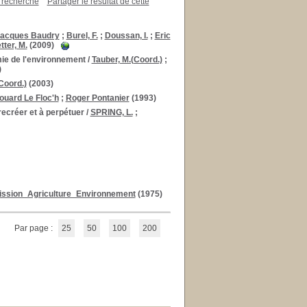
a recherche
Partager le résultat de cette
acques Baudry
;
Burel, F.
;
Doussan, I.
;
Eric
ter, M.
(2009)
mie de l'environnement
/
Tauber, M.(Coord.)
;
)
Coord.)
(2003)
ouard Le Floc'h
;
Roger Pontanier
(1993)
recréer et à perpétuer
/
SPRING, L.
;
sion_Agriculture_Environnement
(1975)
Par page :
25
50
100
200