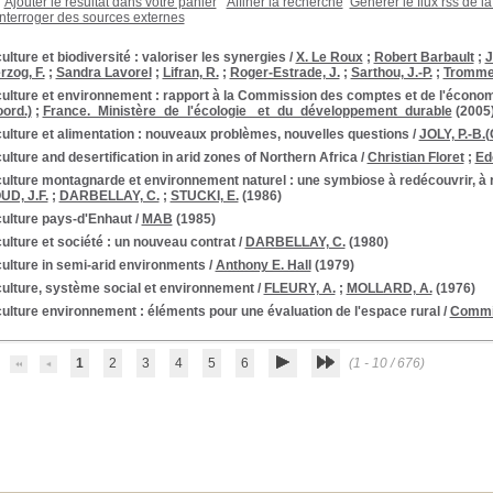
Ajouter le résultat dans votre panier
Affiner la recherche
Générer le flux rss de l
Interroger des sources externes
ulture et biodiversité : valoriser les synergies
/
X. Le Roux
;
Robert Barbault
;
J
rzog, F.
;
Sandra Lavorel
;
Lifran, R.
;
Roger-Estrade, J.
;
Sarthou, J.-P.
;
Trommet
culture et environnement : rapport à la Commission des comptes et de l'écono
ord.)
;
France._Ministère_de_l'écologie_ et_du_développement_durable
(2005
ulture et alimentation : nouveaux problèmes, nouvelles questions
/
JOLY, P.-B.(
ulture and desertification in arid zones of Northern Africa
/
Christian Floret
;
Ed
ulture montagnarde et environnement naturel : une symbiose à redécouvrir, à 
D, J.F.
;
DARBELLAY, C.
;
STUCKI, E.
(1986)
culture pays-d'Enhaut
/
MAB
(1985)
ulture et société : un nouveau contrat
/
DARBELLAY, C.
(1980)
ulture in semi-arid environments
/
Anthony E. Hall
(1979)
culture, système social et environnement
/
FLEURY, A.
;
MOLLARD, A.
(1976)
ulture environnement : éléments pour une évaluation de l'espace rural
/
Commis
1
2
3
4
5
6
(1 - 10 / 676)