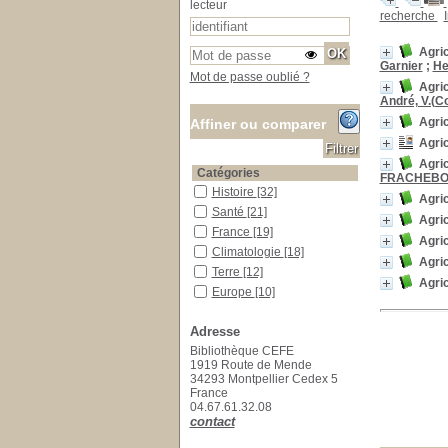
lecteur
recherche
Agric
Garnier
;
He
Mot de passe oublié ?
Agri
André, V.(Co
Agric
Affiner ou comparer
Agric
Agric
Catégories
FRACHEBOU
Histoire
Histoire
[32]
Agri
Santé
Santé
[21]
Agric
France
France
[19]
Agric
Climatologie
Climatologie
[18]
Agri
Terre
Terre
[12]
Agric
Europe
Europe
[10]
Sciences humaines
Sciences humaines
[2]
Adresse
Société
Société
[2]
Bibliothèque CEFE
Architecture
Architecture
[1]
1919 Route de Mende
Stratégie
Stratégie
[1]
34293 Montpellier Cedex 5
France
Localisation
04.67.61.32.08
Bureau du documentaliste
Bureau du documentaliste
contact
[1]
Localisation inconnue
Localisation inconnue
[6]