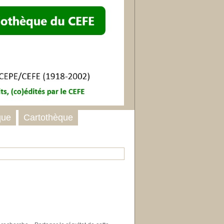
que
Cartothèque