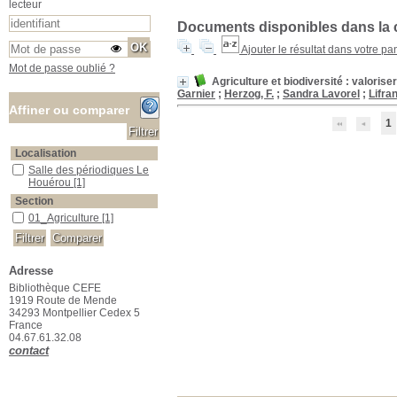
lecteur
Documents disponibles dans la c
Ajouter le résultat dans votre pa
Mot de passe oublié ?
Agriculture et biodiversité : valorise
Garnier
;
Herzog, F.
;
Sandra Lavorel
;
Lifran
Affiner ou comparer
1
Localisation
Salle des périodiques Le Houérou
Salle des périodiques Le
Houérou
[1]
Section
01_Agriculture
01_Agriculture
[1]
Adresse
Bibliothèque CEFE
1919 Route de Mende
34293 Montpellier Cedex 5
France
04.67.61.32.08
contact