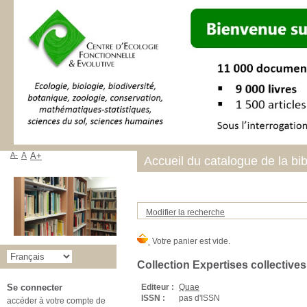
A-
A
A+
Accueil du catalogue de la bi
Modifier la recherche
Collection Expertises collectives
Editeur :
Quae
Se connecter
ISSN :
pas d'ISSN
accéder à votre compte de