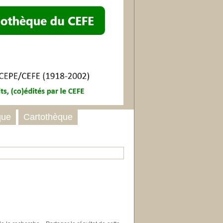
que
Cartothèque