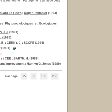
de la recherche
Partager le résultat de cette
ouard Le Floc'h
;
Roger Pontanier
(1993)
s_Phytosociologiques_et_Ecologiques
, J.J.
(1991)
.
(1995)
 B.
;
CERNY, J.
;
SCOPE
(1994)
t
(1991)
)
rs
/
CEE
;
BARTH, H.
(1989)
plant improvement
/
Hamlyn G. Jones
(1989)
Par page :
25
50
100
200