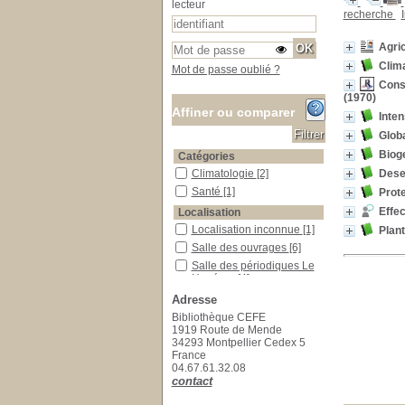
lecteur
recherche
Agric
Clima
Mot de passe oublié ?
Cons
(1970)
Affiner ou comparer
Inten
Glob
Biog
Catégories
Dese
Climatologie
Climatologie
[2]
Santé
Santé
[1]
Prote
Effec
Localisation
Localisation inconnue
Localisation inconnue
[1]
Plant
Salle des ouvrages
Salle des ouvrages
[6]
Salle des périodiques Le Houérou
Salle des périodiques Le
Houérou
[4]
Section
Adresse
01_Agriculture
01_Agriculture
[2]
Bibliothèque CEFE
1919 Route de Mende
07_Climatologie
07_Climatologie
[1]
34293 Montpellier Cedex 5
13_Physiologie_végétale
13_Physiologie_végétale
France
[1]
04.67.61.32.08
15_Ecologie_générale
15_Ecologie_générale
[2]
contact
17_Foresterie
17_Foresterie
[1]