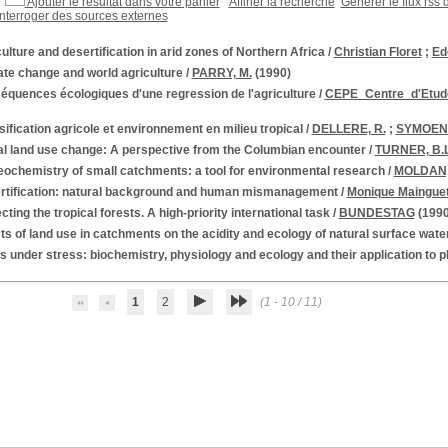
Ajouter le résultat dans votre panier
Affiner la recherche
Générer le flux rss 
Interroger des sources externes
ulture and desertification in arid zones of Northern Africa
/
Christian Floret
;
Ed
te change and world agriculture
/
PARRY, M.
(1990)
équences écologiques d'une regression de l'agriculture
/
CEPE_Centre_d'Etude
sification agricole et environnement en milieu tropical
/
DELLERE, R.
;
SYMOENS
al land use change: A perspective from the Columbian encounter
/
TURNER, B.L
eochemistry of small catchments: a tool for environmental research
/
MOLDAN,
rtification: natural background and human mismanagement
/
Monique Maingue
cting the tropical forests. A high-priority international task
/
BUNDESTAG
(1990
ts of land use in catchments on the acidity and ecology of natural surface wate
s under stress: biochemistry, physiology and ecology and their application to 
1
2
(1 - 10 / 11)