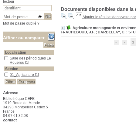
lecteur
Documents disponibles dans la c
Ajouter le résultat dans votre pa
Mot de passe oublié ?
Agriculture montagnarde et environn
FRACHEBOUD, J.F.
;
DARBELLAY, C.
;
STUC
Affiner ou comparer
1
Localisation
Salle des périodiques Le Houérou
Salle des périodiques Le
Houérou
[1]
Section
01_Agriculture
01_Agriculture
[1]
Adresse
Bibliothèque CEFE
1919 Route de Mende
34293 Montpellier Cedex 5
France
04.67.61.32.08
contact