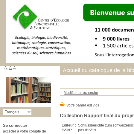
A-
A
A+
Accueil du catalogue de la bi
Modifier la recherche
Collection Rapport final du proje
Editeur :
Schlussberichte zum schweizeri
Se connecter
ISSN :
pas d'ISSN
accéder à votre compte de