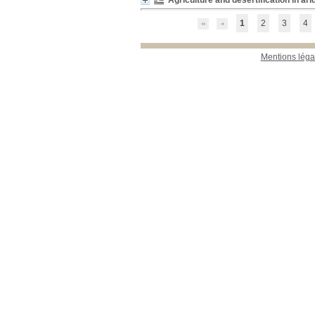
Agriculture and desertification in ar
12_Sciences_du_sol
12_Sciences_du_sol
[1]
15_Ecologie_générale
15_Ecologie_générale
[3]
1
2
3
4
16_Ecologie_végétale
16_Ecologie_végétale
[7]
18_Flores
18_Flores
[2]
Mentions léga
23_Publications_CEFE
23_Publications_CEFE
[57]
26_Collections
26_Collections
[2]
31_A traiter
31_A traiter
[1]