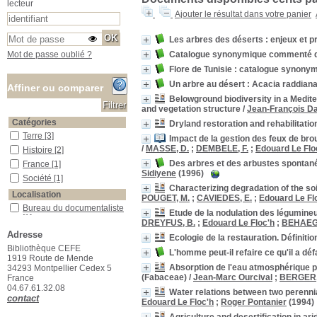
lecteur
Ajouter le résultat dans votre panier
Les arbres des déserts : enjeux et
Catalogue synonymique commenté de 
Mot de passe oublié ?
Flore de Tunisie : catalogue synon
Un arbre au désert : Acacia raddian
Affiner ou comparer
Belowground biodiversity in a Medi
and vegetation structure
/
Jean-François D
Catégories
Dryland restoration and rehabilitatio
Terre
Terre
[3]
Impact de la gestion des feux de bro
/
MASSE, D.
;
DEMBELE, F.
;
Edouard Le Flo
Histoire
Histoire
[2]
Des arbres et des arbustes spontanés
France
France
[1]
Sidiyene
(1996)
Société
Société
[1]
Characterizing degradation of the soi
Localisation
POUGET, M.
;
CAVIEDES, E.
;
Edouard Le Fl
Bureau du documentaliste
Bureau du documentaliste
Etude de la nodulation des légumine
[1]
DREYFUS, B.
;
Edouard Le Floc'h
;
BEHAEGH
Localisation inconnue
Localisation inconnue
[1]
Adresse
Ecologie de la restauration. Définit
Salle des ouvrages
Salle des ouvrages
[18]
Bibliothèque CEFE
L'homme peut-il refaire ce qu'il a défa
1919 Route de Mende
Salle des périodiques Le Houérou
Salle des périodiques Le
Absorption de l'eau atmosphérique pa
34293 Montpellier Cedex 5
Houérou
[57]
(Fabaceae)
/
Jean-Marc Ourcival
;
BERGER,
France
Section
04.67.61.32.08
Water relations between two perennia
03_Botanique
03_Botanique
[2]
contact
Edouard Le Floc'h
;
Roger Pontanier
(1994)
10_Géographie
10_Géographie
[1]