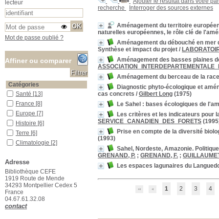
Ajouter le résultat dans votre pa
lecteur
recherche
Interroger des sources externes
Aménagement du territoire européen :
naturelles européennes, le rôle clé de l'am
Mot de passe oublié ?
Aménagement du débouché en mer de 
Synthèse et impact du projet
/
LABORATOI
Aménagement des basses plaines de l'
Affiner ou comparer
ASSOCIATION_INTERDEPARTEMENTALE_
Aménagement du berceau de la race n
Catégories
Diagnostic phyto-écologique et aména
cas concrets
/
Gilbert Long
(1975)
Santé
Santé
[13]
France
France
[8]
Le Sahel : bases écologiques de l'
Europe
Europe
[7]
Les critères et les indicateurs pour
SERVICE_CANADIEN_DES_FORETS
(1995
Histoire
Histoire
[6]
Prise en compte de la diversité biol
Terre
Terre
[6]
(1993)
Climatologie
Climatologie
[2]
Sahel, Nordeste, Amazonie. Politiqu
Société
Société
[1]
GRENAND, P.
;
GRENAND, F.
;
GUILLAUMET,
Adresse
Stratégie
Stratégie
[1]
Les espaces lagunaires du Langued
Bibliothèque CEFE
Localisation
1919 Route de Mende
Localisation inconnue
Localisation inconnue
[3]
34293 Montpellier Cedex 5
1
2
3
4
France
Salle des ouvrages
Salle des ouvrages
[375]
04.67.61.32.08
Salle des périodiques Le Houérou
Salle des périodiques Le
contact
Houérou
[83]