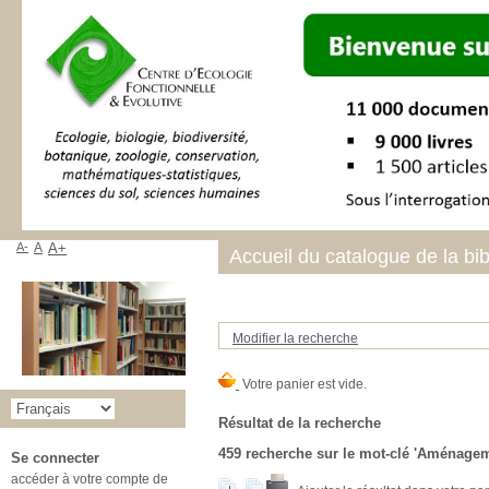
A-
A
A+
Accueil du catalogue de la bi
Modifier la recherche
Résultat de la recherche
459
recherche sur le mot-clé
'Aménagem
Se connecter
accéder à votre compte de