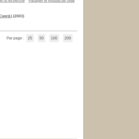
de la recherche
Partager le résultat de cette
Coord.)
(2003)
Par page :
25
50
100
200