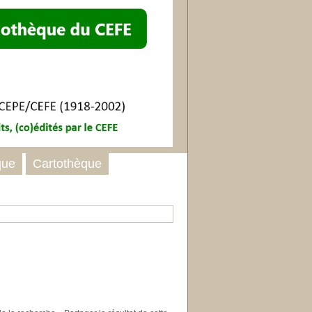
que
Cartothèque