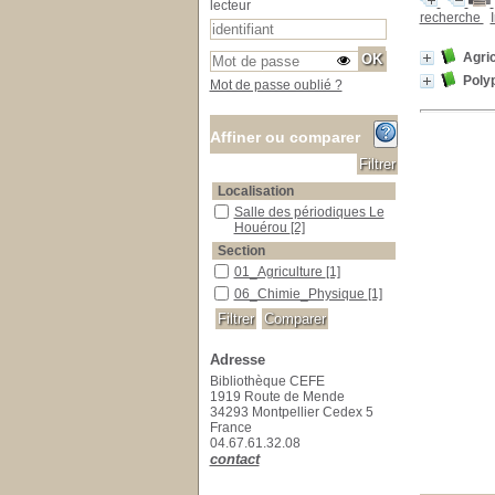
lecteur
recherche
Agric
Poly
Mot de passe oublié ?
Affiner ou comparer
Localisation
Salle des périodiques Le Houérou
Salle des périodiques Le
Houérou
[2]
Section
01_Agriculture
01_Agriculture
[1]
06_Chimie_Physique
06_Chimie_Physique
[1]
Adresse
Bibliothèque CEFE
1919 Route de Mende
34293 Montpellier Cedex 5
France
04.67.61.32.08
contact