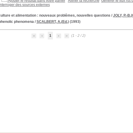
Ajouter le résultat dans votre panier
Affiner la recherche
Générer le flux rss 
Interroger des sources externes
ulture et alimentation : nouveaux problèmes, nouvelles questions
/
JOLY, P.-B.(
phenolic phenomena
/
SCALBERT, A.(Ed.)
(1993)
1
(1 - 2 / 2)