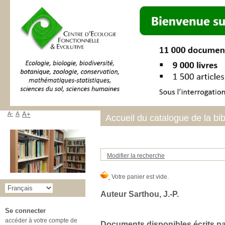
A-
A
A+
Accueil du catalogue de la bi
Modifier la recherche
Auteur Sarthou, J.-P.
Se connecter
accéder à votre compte de
Documents disponibles écrits par