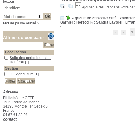
lecteur
Ajouter le résultat dans votre pa
Agriculture et biodiversité : valorise
Garnier
;
Herzog, F.
;
Sandra Lavorel
;
Lifran
Mot de passe oublié ?
1
Affiner ou comparer
Localisation
Salle des périodiques Le Houérou
Salle des périodiques Le
Houérou
[1]
Section
01_Agriculture
01_Agriculture
[1]
Adresse
Bibliothèque CEFE
1919 Route de Mende
34293 Montpellier Cedex 5
France
04.67.61.32.08
contact