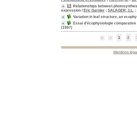
Relationships between photosynthesis
expression
/
Eric Garnier
;
SALAGER, J.L.
;
Variation in leaf structure, an ecoph
Essai d'écophysiologie comparative 
(1997)
1
2
Mentions léga