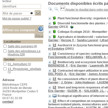
lecteur
Documents disponibles écrits par
Ajouter le résultat dans votre pa
Plant functional diversity: organism
Mot de passe oublié ?
Diversité fonctionnelle des plantes
Garnier
(2013)
Affiner ou comparer
Colloque Ecologie 2010 : Montpellie
Agriculture et biodiversité : valorise
Garnier
;
Herzog, F.
;
Sandra Lavorel
;
Lifran
Localisation
Aardvarck to Zyzyxia functional gr
Salle des ouvrages
Salle des ouvrages
[4]
et Evolutive
(2001)
Salle des périodiques Le Houérou
Salle des périodiques Le
Consistency of species ranking based
Houérou
[28]
Fonctionnelle et Evolutive
;
BELLMANN, A.
Section
Biodiversity and ecosystem function:
01_Agriculture
01_Agriculture
[1]
BERENDSE, F.
;
Eric Garnier
;
Lauenroth, Wi
13_Physiologie_végétale
13_Physiologie_végétale
Contrasted nitrogen utilization in a
[1]
DEL POZO, A.
;
Eric Garnier
;
James Arons
15_Ecologie_générale
15_Ecologie_générale
[1]
No conssistent effect of plant diversi
Adresse
16_Ecologie_végétale
16_Ecologie_végétale
[2]
Garnier
;
J. Grime
;
John Hodgson
;
LAUENR
Bibliothèque CEFE
23_Publications_CEFE
23_Publications_CEFE
Short and long-term responses of wh
1919 Route de Mende
[27]
Eric Garnier
;
SUZOR, H.
;
SALAGER, J.L.
;
34293 Montpellier Cedex 5
France
Ecological significance of inherent v
04.67.61.32.08
Effect of competition on responses 
contact
between isolated plants, monocultures and 
Fonctionnelle et Evolutive
;
AUSTIN, M.
;
GI