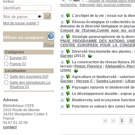
Ajouter le résultat dans votr
lecteur
recherche
Interroger des sources externes
L'archipel de la vie : essai sur la di
Réseau écologique et collectivités lo
Mot de passe oublié ?
domaine de la diversité biologique et paysa
Conseil_de_l'Europe.Comité_pour_les_act
Stratégie paneuropéenne de la diver
Affiner ou comparer
PNUE_PROGRAMME_DES_NATIONS_UNIE
CENTRE_EUROPEEN_POUR_LA_CONSER
Diversité fonctionnelle des plantes
Catégories
Garnier
(2013)
Europe
Europe
[2]
La construction du réseau Natura 200
France
France
[1]
terrain
/
Pinton, Florence
;
Alphandéry, Pier
(2006)
Localisation
Salle des ouvrages
Salle des ouvrages
[10]
Agriculture et biodiversité : valorise
Garnier
;
Herzog, F.
;
Sandra Lavorel
;
Lifran
Salle des périodiques Le Houérou
Salle des périodiques Le
Houérou
[1]
Paysages naturels et biodiversité 
Section
Le développement durable : enjeux p
01_Agriculture
01_Agriculture
[1]
Adresse
Biodiversity and ecosystem function
13_Physiologie_végétale
13_Physiologie_végétale
Bibliothèque CEFE
Fonctions et valeurs des zones hum
[1]
1919 Route de Mende
34293 Montpellier Cedex 5
15_Ecologie_générale
15_Ecologie_générale
[3]
France
1
2
16_Ecologie_végétale
16_Ecologie_végétale
[1]
04.67.61.32.08
20_Développement_durable
20_Développement_durable
contact
[5]