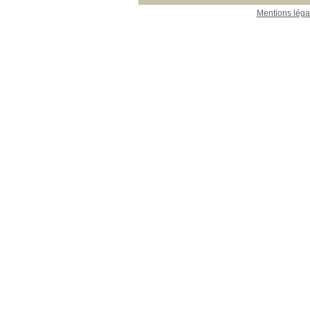
23_Publications_CEFE
23_Publications_CEFE
[4]
Mentions léga
26_Collections
26_Collections
[3]