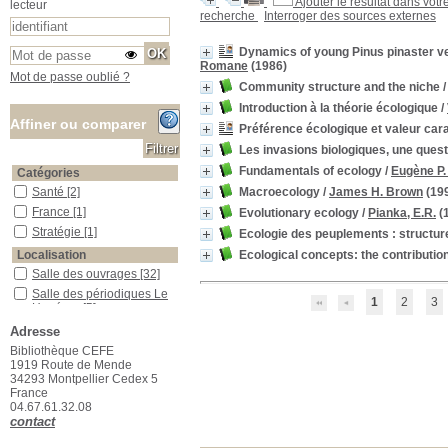
Ajouter le résultat dans votr
lecteur
recherche
Interroger des sources externes
Dynamics of young Pinus pinaster ve
Romane
(1986)
Mot de passe oublié ?
Community structure and the niche
Introduction à la théorie écologique
/
Affiner ou comparer
Préférence écologique et valeur car
Les invasions biologiques, une quest
Fundamentals of ecology
/
Eugène P
Catégories
Macroecology
/
James H. Brown
(19
Santé
Santé
[2]
France
France
[1]
Evolutionary ecology
/
Pianka, E.R.
(
Stratégie
Stratégie
[1]
Ecologie des peuplements : structur
Ecological concepts: the contribution
Localisation
Salle des ouvrages
Salle des ouvrages
[32]
Salle des périodiques Le Houérou
Salle des périodiques Le
1
2
3
Houérou
[5]
Section
Adresse
04_Ecologie_animale
04_Ecologie_animale
[4]
Bibliothèque CEFE
1919 Route de Mende
09_Génétique_Evolution
09_Génétique_Evolution
34293 Montpellier Cedex 5
[2]
France
13_Physiologie_végétale
13_Physiologie_végétale
04.67.61.32.08
[1]
contact
15_Ecologie_générale
15_Ecologie_générale
[23]