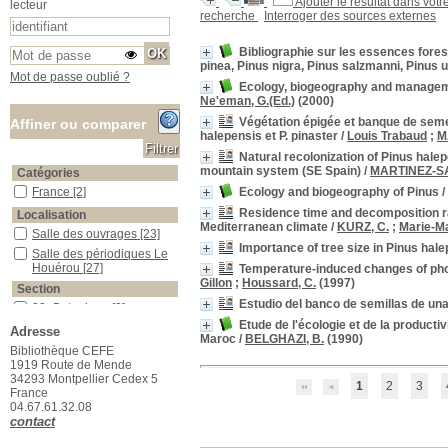
Ajouter le résultat dans votr
lecteur
recherche
Interroger des sources externes
Bibliographie sur les essences fores
pinea, Pinus nigra, Pinus salzmanni, Pinus u
Mot de passe oublié ?
Ecology, biogeography and managemen
Ne'eman, G.(Ed.)
(2000)
Végétation épigée et banque de semen
Affiner ou comparer
halepensis et P. pinaster
/
Louis Trabaud
;
M
Natural recolonization of Pinus halep
mountain system (SE Spain)
/
MARTINEZ-SA
Catégories
Ecology and biogeography of Pinus
/
France
France
[2]
Residence time and decomposition rat
Localisation
Mediterranean climate
/
KURZ, C.
;
Marie-M
Salle des ouvrages
Salle des ouvrages
[23]
Importance of tree size in Pinus hale
Salle des périodiques Le Houérou
Salle des périodiques Le
Houérou
[27]
Temperature-induced changes of phot
Gillon
;
Houssard, C.
(1997)
Section
Estudio del banco de semillas de una
03_Botanique
03_Botanique
[2]
Etude de l'écologie et de la producti
04_Ecologie_animale
04_Ecologie_animale
[2]
Adresse
Maroc
/
BELGHAZI, B.
(1990)
13_Physiologie_végétale
13_Physiologie_végétale
Bibliothèque CEFE
[1]
1919 Route de Mende
34293 Montpellier Cedex 5
15_Ecologie_générale
15_Ecologie_générale
[2]
1
2
3
France
16_Ecologie_végétale
16_Ecologie_végétale
[2]
04.67.61.32.08
17_Foresterie
17_Foresterie
[14]
contact
23_Publications_CEFE
23_Publications_CEFE