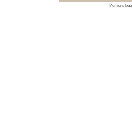
[26]
Mentions léga
30_Périodiques
30_Périodiques
[1]