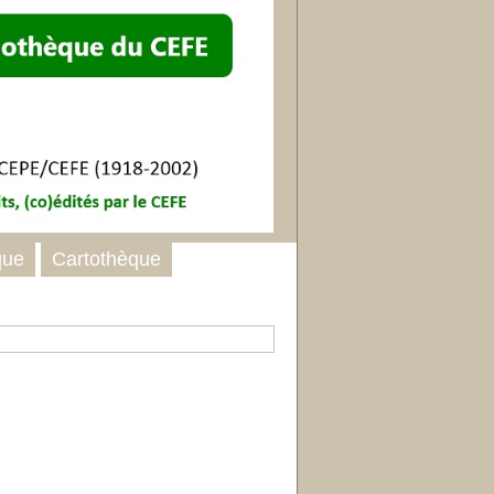
que
Cartothèque