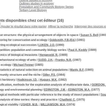
Outline studies in ecology
Outlines studies in ecology
Population and Community Biology Series
Tertiary Level Biology
s disponibles chez cet éditeur (
16
)
Ajouter le résultat dans votre panier
Affiner la recherche
Interroger des sources e
at structure: the physical arrangement of objects in space
/
Susan S. Bell
(1991
oring for conservation and ecology
/
Goldsmith, F.B.(Ed.)
(1991)
ting ecological succession
/
LUKEN, J.O.
(1990)
etition: population and community biology series
/
Paul A. Keddy
(1989)
ics of biological invasions
/
Hengeveld, R.
(1989)
ehavioural ecology of ants
/
SUDD, J.H.
;
Franks, N.R.
(1987)
 ecology
/
Michael Fenner
(1985)
tatistics of natural selection on animal populations
/
Manly, B.F.
(1985)
unity structure and the niche
/
Giller, P.S.
(1984)
t herbivory
/
Hodkinson, I.D.
;
Hugues, M.K.
(1982)
ification, methods for the exploration analysis of multivariate data.
/
GORDON, 
ogy and environmental planning
/
EDINGTON, J.M.
;
EDINGTON, M.A.
(1977)
gical methods with particular reference to the study of insect populations
/
Sou
nalysis of time series: theory and practice
/
Chatfield, C.
(1975)
gical stability
/
USHER, M.B.
;
WILLIAMSON, M.H.
(1974)