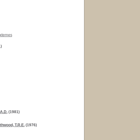
xternes
)
A.D.
(1981)
thwood, T.R.E.
(1976)