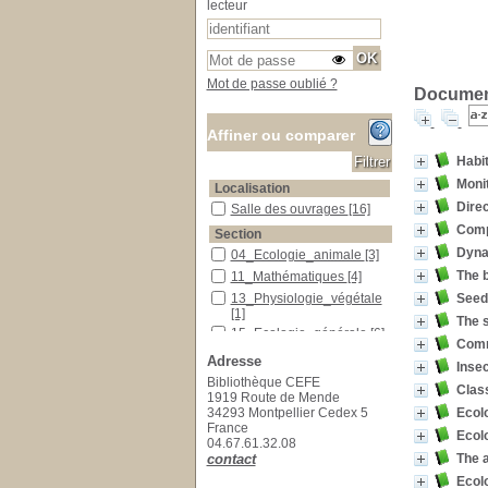
lecteur
Mot de passe oublié ?
Document
Affiner ou comparer
Habit
Monit
Localisation
Direc
Salle des ouvrages
Salle des ouvrages
[16]
Comp
Section
Dynam
04_Ecologie_animale
04_Ecologie_animale
[3]
The b
11_Mathématiques
11_Mathématiques
[4]
Seed
13_Physiologie_végétale
13_Physiologie_végétale
[1]
The s
15_Ecologie_générale
15_Ecologie_générale
[6]
Comm
16_Ecologie_végétale
16_Ecologie_végétale
[1]
Adresse
Insec
20_Développement_durable
20_Développement_durable
Bibliothèque CEFE
Class
[1]
1919 Route de Mende
Ecol
34293 Montpellier Cedex 5
France
Ecolo
04.67.61.32.08
The a
contact
Ecolo