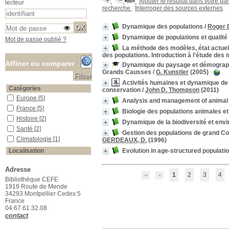
Ajouter le résultat dans votre pa
lecteur
recherche
Interroger des sources externes
Dynamique des populations
/
Roger 
Dynamique de populations et qualité 
Mot de passe oublié ?
La méthode des modèles, état actue
des populations. Introduction à l'étude de
Affiner ou comparer
Dynamique du paysage et démographi
Grands Causses
/
G. Kunstler
(2005)
Activités humaines et dynamique de l
Catégories
conservation
/
John D. Thompson
(2011)
Europe
Europe
[5]
Analysis and management of animal 
France
France
[5]
Biologie des populations animales et
Histoire
Histoire
[2]
Dynamique de la biodiversité et env
Santé
Santé
[2]
Gestion des populations de grand C
Climatologie
Climatologie
[1]
GERDEAUX, D.
(1996)
Evolution in age-structured populati
Localisation
Salle des ouvrages
Salle des ouvrages
[194]
Adresse
Salle des périodiques Le Houérou
Salle des périodiques Le
1
2
3
4
Houérou
[38]
Bibliothèque CEFE
1919 Route de Mende
Section
34293 Montpellier Cedex 5
01_Agriculture
01_Agriculture
[4]
France
04.67.61.32.08
02_Pastoralisme
02_Pastoralisme
[3]
contact
03_Botanique
03_Botanique
[1]