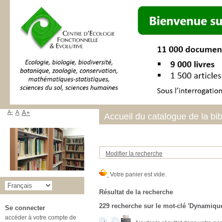
A-
A
A+
Accueil du catalogue de la bi
Modifier la recherche
Résultat de la recherche
229
recherche sur le mot-clé
'Dynamique
Se connecter
accéder à votre compte de