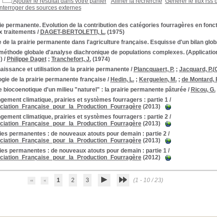
Ajouter le résultat dans votre panier
Affiner la recherche
Générer le flux rss 
Interroger des sources externes
ie permanente. Evolution de la contribution des catégories fourragères en fonct
 traitements
/
DAGET-BERTOLETTI, L.
(1975)
 de la prairie permanente dans l'agriculture française. Esquisse d'un bilan glob
éthode globale d'analyse diachronique de populations complexes. (Application
)
/
Philippe Daget
;
Tranchefort, J.
(1974)
issance et utilisation de la prairie permanente
/
Plancquaert, P.
;
Jacquard, P.(C
gie de la prairie permanente française
/
Hedin, L.
;
Kerguelen, M.
;
de Montard, F
 biocoenotique d'un milieu "naturel" : la prairie permanente pâturée
/
Ricou, G.
ement climatique, prairies et systèmes fourragers : partie 1
/
iation_Française_pour_la_Production_Fourragère
(2013)
ement climatique, prairies et systèmes fourragers : partie 2
/
iation_Française_pour_la_Production_Fourragère
(2013)
ies permanentes : de nouveaux atouts pour demain : partie 2
/
iation_Française_pour_la_Production_Fourragère
(2013)
ies permanentes : de nouveaux atouts pour demain : partie 1
/
iation_Française_pour_la_Production_Fourragère
(2012)
1
2
3
(1 - 10 / 23)