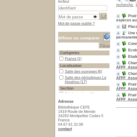
lecteur
recherche
Prair
espèces aux
Mot de passe oublié ?
Place
Une m
permanente
Affiner ou comparer
Conna
Ecolo
Catégories
Etude
France
France
[1]
Chang
Localisation
AFPF_Assoc
Salle des ouvrages
Salle des ouvrages
[6]
Chang
Salle des périodiques Le Houérou
Salle des périodiques Le
AFPF_Assoc
Houérou
[17]
Prair
Section
AFPF_Assoc
01_Agriculture
01_Agriculture
[1]
Prair
AFPF_Assoc
02_Pastoralisme
02_Pastoralisme
[3]
Adresse
13_Physiologie_végétale
13_Physiologie_végétale
Bibliothèque CEFE
[1]
1919 Route de Mende
34293 Montpellier Cedex 5
15_Ecologie_générale
15_Ecologie_générale
[2]
France
16_Ecologie_végétale
16_Ecologie_végétale
[2]
04.67.61.32.08
23_Publications_CEFE
23_Publications_CEFE
[9]
contact
26_Collections
26_Collections
[1]