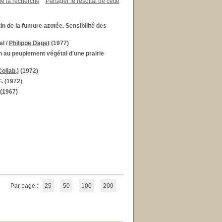
de la recherche
Partager le résultat de cette
in de la fumure azotée. Sensibilité des
al
/
Philippe Daget
(1977)
 au peuplement végétal d'une prairie
ollab.)
(1972)
.
(1972)
(1967)
Par page :
25
50
100
200