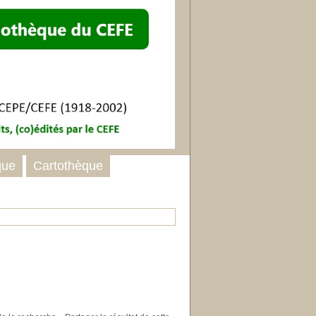
que
Cartothèque