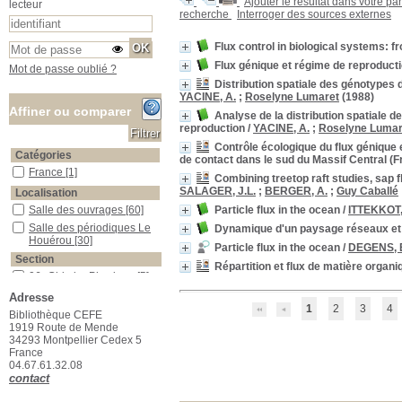
Ajouter le résultat dans votre pa
lecteur
recherche
Interroger des sources externes
Flux control in biological systems:
Flux génique et régime de reproduc
Mot de passe oublié ?
Distribution spatiale des génotypes 
YACINE, A.
;
Roselyne Lumaret
(1988)
Affiner ou comparer
Analyse de la distribution spatiale d
reproduction
/
YACINE, A.
;
Roselyne Lumar
Contrôle écologique du flux génique 
Catégories
de contact dans le sud du Massif Central (F
France
France
[1]
Combining treetop raft studies, sap 
SALAGER, J.L.
;
BERGER, A.
;
Guy Caballé
Localisation
Particle flux in the ocean
/
ITTEKKOT,
Salle des ouvrages
Salle des ouvrages
[60]
Salle des périodiques Le Houérou
Salle des périodiques Le
Dynamique d'un paysage réseaux et 
Houérou
[30]
Particle flux in the ocean
/
DEGENS, E
Section
Répartition et flux de matière orga
06_Chimie_Physique
06_Chimie_Physique
[5]
07_Climatologie
07_Climatologie
[2]
Adresse
1
2
3
4
09_Génétique_Evolution
09_Génétique_Evolution
[4]
Bibliothèque CEFE
1919 Route de Mende
11_Mathématiques
11_Mathématiques
[3]
34293 Montpellier Cedex 5
12_Sciences_du_sol
12_Sciences_du_sol
[4]
France
04.67.61.32.08
13_Physiologie_végétale
13_Physiologie_végétale
contact
[18]
15_Ecologie_générale
15_Ecologie_générale
[14]