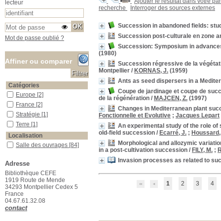
Ajouter le résultat dans votre pa
lecteur
recherche
Interroger des sources externes
Succession in abandoned fields: stu
Succession post-culturale en zone ar
Mot de passe oublié ?
Succession: Symposium in advances 
(1980)
Affiner ou comparer
Succession régressive de la végétat
Montpellier
/
KORNAS, J.
(1959)
Ants as seed dispersers in a Medite
Catégories
Coupe de jardinage et coupe de succe
Europe
Europe
[2]
de la régénération
/
MAJCEN, Z.
(1997)
France
France
[2]
Changes in Mediterranean plant succe
Stratégie
Stratégie
[1]
Fonctionnelle et Evolutive
;
Jacques Lepart
Terre
Terre
[1]
An experimental study of the role of
old-field succession
/
Ecarré, J.
;
Houssard,
Localisation
Morphological and allozymic variation
Salle des ouvrages
Salle des ouvrages
[84]
in a post-cultivation succession
/
FILY, M.
;
R
Salle des périodiques Le Houérou
Salle des périodiques Le
Invasion processes as related to su
Houérou
[56]
Adresse
Section
Bibliothèque CEFE
1919 Route de Mende
01_Agriculture
01_Agriculture
[2]
1
2
3
4
34293 Montpellier Cedex 5
02_Pastoralisme
02_Pastoralisme
[3]
France
04.67.61.32.08
03_Botanique
03_Botanique
[1]
contact
04_Ecologie_animale
04_Ecologie_animale
[3]