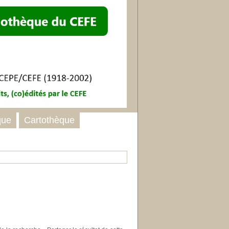
que
Cartothèque