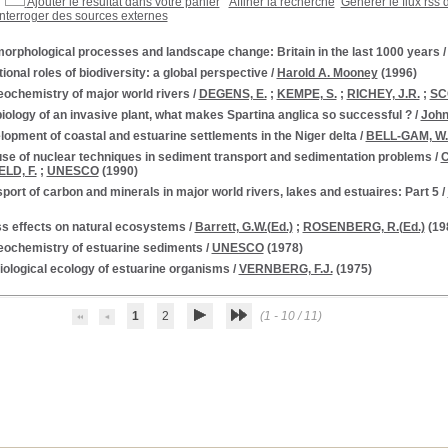
Ajouter le résultat dans votre panier
Affiner la recherche
Générer le flux rss 
Interroger des sources externes
orphological processes and landscape change: Britain in the last 1000 years
ional roles of biodiversity: a global perspective
/
Harold A. Mooney
(1996)
eochemistry of major world rivers
/
DEGENS, E.
;
KEMPE, S.
;
RICHEY, J.R.
;
SC
iology of an invasive plant, what makes Spartina anglica so successful ?
/
John
opment of coastal and estuarine settlements in the Niger delta
/
BELL-GAM, W.I
use of nuclear techniques in sediment transport and sedimentation problems
/
C
LD, F.
;
UNESCO
(1990)
port of carbon and minerals in major world rivers, lakes and estuaires: Part 5
/
ss effects on natural ecosystems
/
Barrett, G.W.(Ed.)
;
ROSENBERG, R.(Ed.)
(19
eochemistry of estuarine sediments
/
UNESCO
(1978)
ological ecology of estuarine organisms
/
VERNBERG, F.J.
(1975)
1
2
(1 - 10 / 11)