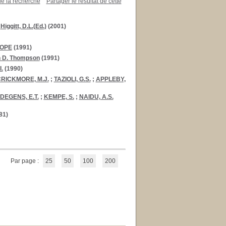
de la recherche
Partager le résultat de cette
/
Higgitt, D.L.(Ed.)
(2001)
OPE
(1991)
 D. Thompson
(1991)
.
(1990)
RICKMORE, M.J.
;
TAZIOLI, G.S.
;
APPLEBY,
DEGENS, E.T.
;
KEMPE, S.
;
NAIDU, A.S.
81)
Par page :
25
50
100
200