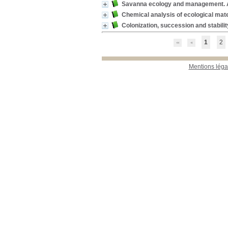
21_Sciences_Humaines
21_Sciences_Humaines
Savanna ecology and management. Au
[2]
Chemical analysis of ecological mate
Colonization, succession and stabilit
1
2
Mentions léga