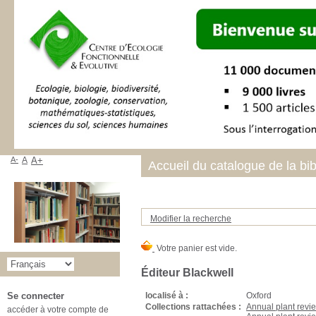
A-
A
A+
Accueil du catalogue de la bi
Modifier la recherche
Éditeur Blackwell
localisé à :
Oxford
Se connecter
Collections rattachées :
Annual plant revi
accéder à votre compte de