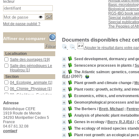
Annual plant revi
lecteur
Basic microbiolog
Biological science
RGS-IBG book ser
Special publication
Special publication
Mot de passe oublié ?
The Peoples of Afr
Affiner ou comparer
Documents disponibles chez cet 
Ajouter le résultat dans votre pa
Localisation
Seed development, dormancy and ge
Salle des ouvrages
Salle des ouvrages
[19]
Senescence processes in plants
/
Su
Salle des périodiques Le Houérou
Salle des périodiques Le
Houérou
[1]
The Atlantic salmon: genetics, con
(Ed.)
(2007)
Section
04_Ecologie_animale
04_Ecologie_animale
[1]
Plant growth and climate change
/
Mo
06_Chimie_Physique
06_Chimie_Physique
[1]
Plant roots: growth, activity, and inte
09_Génétique_Evolution
09_Génétique_Evolution
Economics, ethics, and environmenta
[2]
Geomorphological processes and land
Adresse
10_Géographie
10_Géographie
[1]
The Berbers
/
Brett, Michael
;
Fentre
Bibliothèque CEFE
13_Physiologie_végétale
13_Physiologie_végétale
1919 Route de Mende
Analysis of phenolic plant metabolit
[6]
34293 Montpellier Cedex 5
15_Ecologie_générale
15_Ecologie_générale
[5]
Genes in ecology
/
Berry, R.J.(Ed.)
;
C
France
04.67.61.32.08
16_Ecologie_végétale
16_Ecologie_végétale
[1]
The ecology of mixed species stands
contact
17_Foresterie
17_Foresterie
[1]
Plant root growth: an ecological per