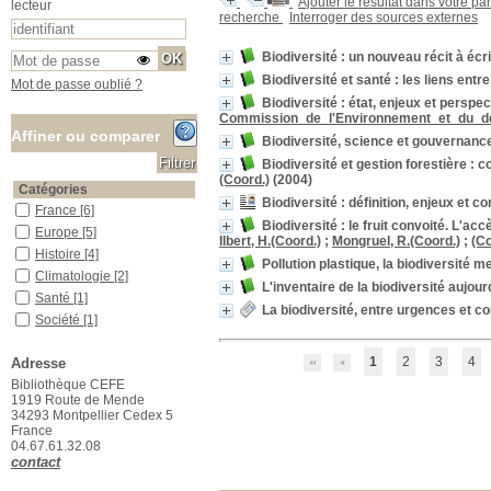
Ajouter le résultat dans votre pa
lecteur
recherche
Interroger des sources externes
Biodiversité : un nouveau récit à écr
Biodiversité et santé : les liens entr
Mot de passe oublié ?
Biodiversité : état, enjeux et perspe
Commission_de_l'Environnement_et_du_d
Affiner ou comparer
Biodiversité, science et gouvernance
Biodiversité et gestion forestière : 
(Coord.)
(2004)
Catégories
Biodiversité : définition, enjeux et c
France
France
[6]
Biodiversité : le fruit convoité. L'
Europe
Europe
[5]
Ilbert, H.(Coord.)
;
Mongruel, R.(Coord.)
;
(Co
Histoire
Histoire
[4]
Pollution plastique, la biodiversité 
Climatologie
Climatologie
[2]
L'inventaire de la biodiversité aujo
Santé
Santé
[1]
La biodiversité, entre urgences et c
Société
Société
[1]
Localisation
1
2
3
4
Adresse
Bureau du documentaliste
Bureau du documentaliste
[1]
Bibliothèque CEFE
1919 Route de Mende
Localisation inconnue
Localisation inconnue
[1]
34293 Montpellier Cedex 5
Salle des ouvrages
Salle des ouvrages
[225]
France
Salle des périodiques Le Houérou
Salle des périodiques Le
04.67.61.32.08
Houérou
[47]
contact
Section