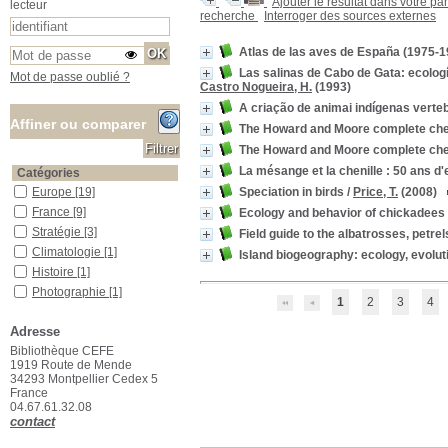
Ajouter le résultat dans votre pa
lecteur
recherche
Interroger des sources externes
Atlas de las aves de España (1975-1
Las salinas de Cabo de Gata: ecolog
Mot de passe oublié ?
Castro Nogueira, H.
(1993)
A criação de animai indígenas verteb
Affiner ou comparer
The Howard and Moore complete checkl
The Howard and Moore complete checkl
La mésange et la chenille : 50 ans d
Catégories
Speciation in birds
/
Price, T.
(2008)
Europe
Europe
[19]
France
France
[9]
Ecology and behavior of chickadees 
Stratégie
Stratégie
[3]
Field guide to the albatrosses, petre
Climatologie
Climatologie
[1]
Island biogeography: ecology, evolut
Histoire
Histoire
[1]
Photographie
Photographie
[1]
1
2
3
4
Localisation
Adresse
Bureau du documentaliste
Bureau du documentaliste
[1]
Bibliothèque CEFE
1919 Route de Mende
Salle des ouvrages
Salle des ouvrages
[285]
34293 Montpellier Cedex 5
Salle des périodiques Le Houérou
Salle des périodiques Le
France
Houérou
[56]
04.67.61.32.08
contact
Section
04_Ecologie_animale
04_Ecologie_animale
[210]