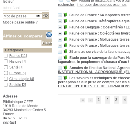
Ajouter le résultat dans votre pa
lecteur
recherche
Interroger des sources externes
Faune de France : 64 isopodes terres
Faune de France. Hétéroptères aqua
Mot de passe oublié ?
Faune de Belgique : Coelentérés
/
LE
Faune de France : Coléoptères hydr
Affiner ou comparer
Faune de France : Mollusques terrestre
Faune de France : Mollusques terrestre
Catégories
25 ans au service de la faune sauva
France
France
[11]
Etude pour la sauvegarde du Parc Nat
Histoire
Histoire
[7]
lagunaires, le peuplement d'oiseaux d'eau
/
Santé
Santé
[7]
Annales de l'Institut National Agron
INSTITUT_NATIONAL_AGRONOMIQUE_(E
Europe
Europe
[6]
Les savoirs et techniques de chasse, 
Climatologie
Climatologie
[4]
perception et leur prise en compte par les
Société
Société
[2]
CENTRE_D'ETUDES_ET_DE_FORMATION
Stratégie
Stratégie
[2]
Adresse
Terre
Terre
[1]
1
2
3
4
Bibliothèque CEFE
Localisation
1919 Route de Mende
Bureau du documentaliste
Bureau du documentaliste
34293 Montpellier Cedex 5
[3]
France
Localisation inconnue
Localisation inconnue
[2]
04.67.61.32.08
contact
Salle des ouvrages
Salle des ouvrages
[286]
Salle des périodiques Le Houérou
Salle des périodiques Le