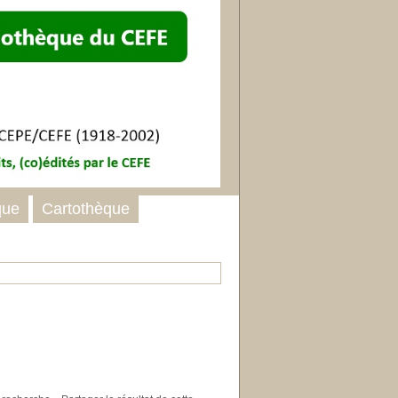
que
Cartothèque