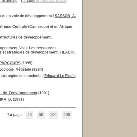
a recherche
Partager le résultat de cette
s et en voie de développement
/
SASSON, A.
frique Centrale (Cameroun) et en Afrique
s structures de développement
/
eloppement. Vol. I. Les ressources
res et stratégies de développement
/
HLADIK,
PARCOURS
(1995)
Ecologie_Végétale
(1994)
 stratégies des sociétés
/
Edouard Le Floc'h
e_de_l'environnement
(1991)
IKA, B.
(1991)
Par page :
25
50
100
200