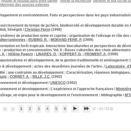
Ajouter le résultat dans votre panier
Affiner la recherche
Générer le flux rss de l
Interroger des sources externes
oppement et environnement. Faits et perspectives dans les pays industrialisé
ourcissement du temps de jachère, biodiversité et développement durable en A
Mali, Sénégal)
/
Christian Floret
(1998)
ystèmes de production ovine et caprine : organisation de l'elévage et rôle de
diterranéennes
;
RUBINO, R.
;
MORAND-FEHR, P.
(1999)
mentation en forêt tropicale. Interactions bioculturelles et perspectives de dév
 : production et consommation. Vol. II : Bases culturelles des choix alimentai
 A.
;
Hélène Pagezy
;
LINARES, O.
;
KOPPERT, G.
;
FROMENT, A.
(1996)
pastoralisme et développement, de la gestion traditionnelle et aménagement
/
e & développement : actes des deuxièmes journées de l'arbre.
/
Laboratoire_d'
dité : une contrainte au développement : Caractérisation, réponses biologiques,
uzis
;
CORNET, A.
;
BILLE, J.C.
(1992)
ronnement et développement
/
UNESCO
(1992)
ronnement et developpement : L'expérience et l'approche françaises
/
Ministèr
tûrage, un enjeu pour le developpement et l'environnement : bibliographie
/
M'S
1
2
3
4
5
6
(1 - 10 / 213)