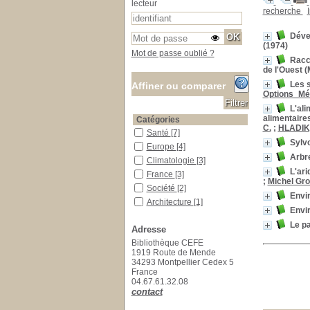
lecteur
recherche
Dével
(1974)
Mot de passe oublié ?
Racc
de l'Ouest (
Les s
Affiner ou comparer
Options_Mé
L'ali
alimentaires
Catégories
C.
;
HLADIK,
Santé
Santé
[7]
Sylvo
Europe
Europe
[4]
Arbr
Climatologie
Climatologie
[3]
L'ari
France
France
[3]
;
Michel Gro
Société
Société
[2]
Envi
Architecture
Architecture
[1]
Envi
Emploi
Emploi
[1]
Le pa
Adresse
Terre
Terre
[1]
Bibliothèque CEFE
Localisation
1919 Route de Mende
Localisation inconnue
Localisation inconnue
[1]
34293 Montpellier Cedex 5
France
Salle des ouvrages
Salle des ouvrages
[169]
04.67.61.32.08
Salle des périodiques Le Houérou
Salle des périodiques Le
contact
Houérou
[43]