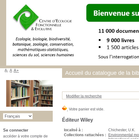
A-
A
A+
Accueil du catalogue de la bi
Modifier la recherche
Éditeur Wiley
localisé à :
Chichester, U.K.
Se connecter
Collections rattachées :
Environmental m
accéder à votre compte de