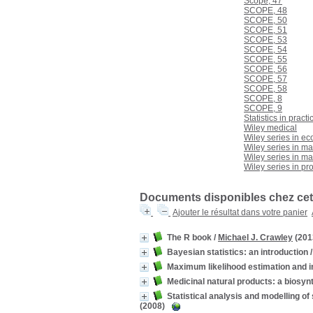
Scope, 47
15_Ecologie_générale
15_Ecologie_générale
[3]
SCOPE, 48
16_Ecologie_végétale
16_Ecologie_végétale
[1]
SCOPE, 50
SCOPE, 51
20_Développement_durable
20_Développement_durable
SCOPE, 53
[2]
SCOPE, 54
26_Collections
26_Collections
[44]
SCOPE, 55
31_A traiter
31_A traiter
[1]
SCOPE, 56
SCOPE, 57
SCOPE, 58
SCOPE, 8
SCOPE, 9
Statistics in practi
Wiley medical
Wiley series in ec
Wiley series in m
Wiley series in m
Wiley series in pro
Documents disponibles chez cet 
Ajouter le résultat dans votre panier
The R book
/
Michael J. Crawley
(201
Bayesian statistics: an introduction
Maximum likelihood estimation and 
Medicinal natural products: a biosyn
Statistical analysis and modelling of 
(2008)