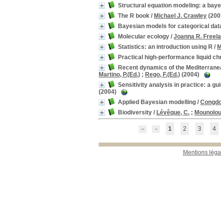
Structural equation modeling: a bay
The R book
/
Michael J. Crawley
(200
Bayesian models for categorical dat
Molecular ecology
/
Joanna R. Freel
Statistics: an introduction using R
/
M
Practical high-performance liquid 
Recent dynamics of the Mediterrane
Martino, P.(Ed.)
;
Rego, F.(Ed.)
(2004)
Sensitivity analysis in practice: a g
(2004)
Applied Bayesian modelling
/
Congdon
Biodiversity
/
Lévêque, C.
;
Mounolou
1
2
3
4
Mentions léga