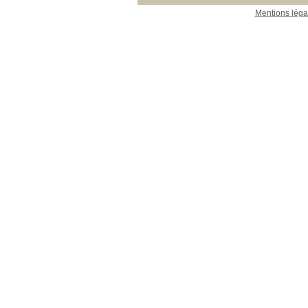
16_Ecologie_végétale
16_Ecologie_végétale
[3]
Mentions léga
23_Publications_CEFE
23_Publications_CEFE
[9]
26_Collections
26_Collections
[4]