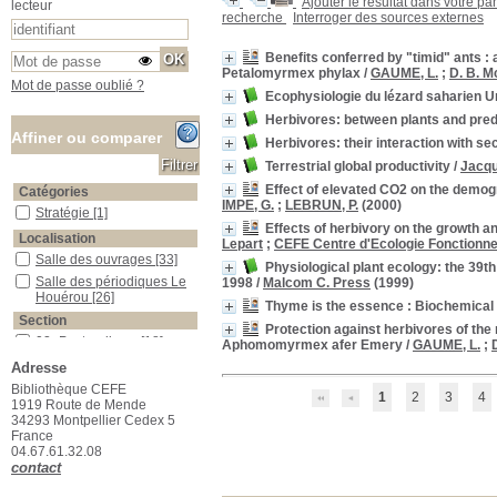
Ajouter le résultat dans votre pa
lecteur
recherche
Interroger des sources externes
Benefits conferred by "timid" ants : 
Petalomyrmex phylax
/
GAUME, L.
;
D. B. 
Mot de passe oublié ?
Ecophysiologie du lézard saharien U
Herbivores: between plants and pre
Affiner ou comparer
Herbivores: their interaction with s
Terrestrial global productivity
/
Jacq
Effect of elevated CO2 on the demog
Catégories
IMPE, G.
;
LEBRUN, P.
(2000)
Stratégie
Stratégie
[1]
Effects of herbivory on the growth an
Localisation
Lepart
;
CEFE Centre d'Ecologie Fonctionnel
Salle des ouvrages
Salle des ouvrages
[33]
Physiological plant ecology: the 39th
Salle des périodiques Le Houérou
Salle des périodiques Le
1998
/
Malcom C. Press
(1999)
Houérou
[26]
Thyme is the essence : Biochemical
Section
Protection against herbivores of the
02_Pastoralisme
02_Pastoralisme
[18]
Aphomomyrmex afer Emery
/
GAUME, L.
;
04_Ecologie_animale
04_Ecologie_animale
[8]
Adresse
09_Génétique_Evolution
09_Génétique_Evolution
Bibliothèque CEFE
1
2
3
4
[2]
1919 Route de Mende
34293 Montpellier Cedex 5
12_Sciences_du_sol
12_Sciences_du_sol
[2]
France
13_Physiologie_végétale
13_Physiologie_végétale
04.67.61.32.08
[5]
contact
15_Ecologie_générale
15_Ecologie_générale
[10]