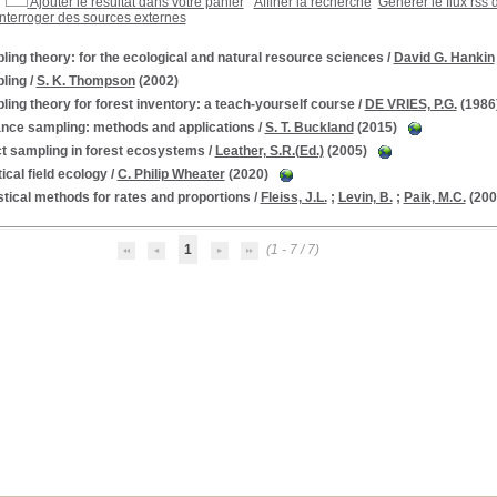
Ajouter le résultat dans votre panier
Affiner la recherche
Générer le flux rss 
Interroger des sources externes
ing theory: for the ecological and natural resource sciences
/
David G. Hankin
ling
/
S. K. Thompson
(2002)
ing theory for forest inventory: a teach-yourself course
/
DE VRIES, P.G.
(1986
ance sampling: methods and applications
/
S. T. Buckland
(2015)
ct sampling in forest ecosystems
/
Leather, S.R.(Ed.)
(2005)
ical field ecology
/
C. Philip Wheater
(2020)
stical methods for rates and proportions
/
Fleiss, J.L.
;
Levin, B.
;
Paik, M.C.
(200
1
(1 - 7 / 7)