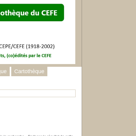
que
Cartothèque