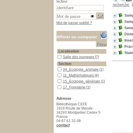
lecteur
recherche
Sampl
Samp
Mot de passe oublié ?
Sampl
Dist
Affiner ou comparer
Inse
Pract
Localisation
Stati
Salle des ouvrages
Salle des ouvrages
[7]
Section
04_Ecologie_animale
04_Ecologie_animale
[1]
11_Mathématiques
11_Mathématiques
[4]
15_Ecologie_générale
15_Ecologie_générale
[1]
17_Foresterie
17_Foresterie
[1]
Adresse
Bibliothèque CEFE
1919 Route de Mende
34293 Montpellier Cedex 5
France
04.67.61.32.08
contact