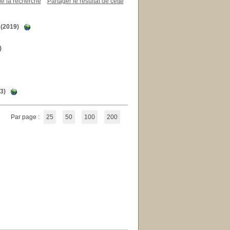
de la recherche
Partager le résultat de cette
(2019)
)
3)
Par page :
25
50
100
200