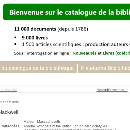
 du catalogue de la bibliothèque
Plateforme Bibliothè
a recherche
Nouvelle recherche
Blackwell
Malden, Massachusetts
 rattachées :
Annual Symposia of the British Ecological Society, 43