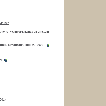
xternes
ations
/
Wajnberg, E.(Ed.)
;
Bernstein,
iam E.
;
Swannack, Todd M.
(2008)
7)
001)