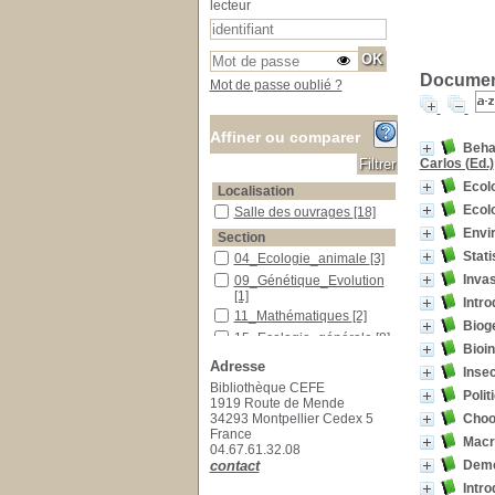
lecteur
Document
Mot de passe oublié ?
Affiner ou comparer
Behav
Carlos (Ed.)
Ecolo
Localisation
Ecol
Salle des ouvrages
Salle des ouvrages
[18]
Envir
Section
Stati
04_Ecologie_animale
04_Ecologie_animale
[3]
Inva
09_Génétique_Evolution
09_Génétique_Evolution
[1]
Intro
11_Mathématiques
11_Mathématiques
[2]
Biog
15_Ecologie_générale
15_Ecologie_générale
[8]
Bioin
16_Ecologie_végétale
16_Ecologie_végétale
[1]
Adresse
Inse
21_Sciences_Humaines
21_Sciences_Humaines
Bibliothèque CEFE
Polit
[3]
1919 Route de Mende
Choos
34293 Montpellier Cedex 5
France
Macr
04.67.61.32.08
Demo
contact
Intro