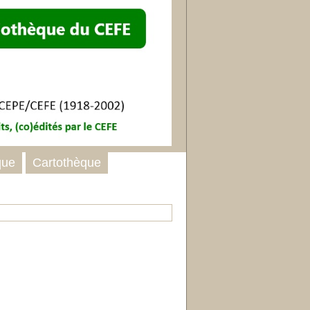
que
Cartothèque