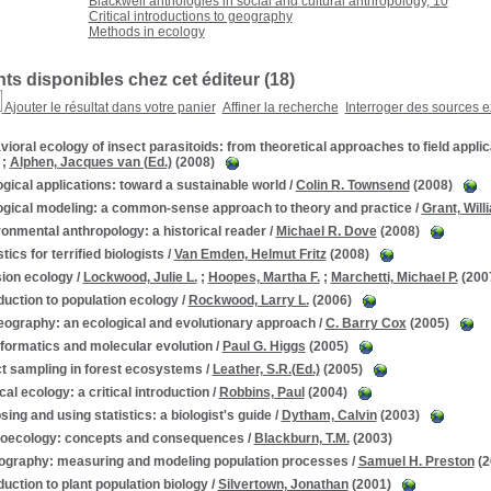
Blackwell anthologies in social and cultural anthropology, 10
Critical introductions to geography
Methods in ecology
s disponibles chez cet éditeur (
18
)
Ajouter le résultat dans votre panier
Affiner la recherche
Interroger des sources e
ioral ecology of insect parasitoids: from theoretical approaches to field applic
;
Alphen, Jacques van (Ed.)
(2008)
gical applications: toward a sustainable world
/
Colin R. Townsend
(2008)
ogical modeling: a common-sense approach to theory and practice
/
Grant, Will
onmental anthropology: a historical reader
/
Michael R. Dove
(2008)
stics for terrified biologists
/
Van Emden, Helmut Fritz
(2008)
sion ecology
/
Lockwood, Julie L.
;
Hoopes, Martha F.
;
Marchetti, Michael P.
(200
duction to population ecology
/
Rockwood, Larry L.
(2006)
eography: an ecological and evolutionary approach
/
C. Barry Cox
(2005)
formatics and molecular evolution
/
Paul G. Higgs
(2005)
ct sampling in forest ecosystems
/
Leather, S.R.(Ed.)
(2005)
ical ecology: a critical introduction
/
Robbins, Paul
(2004)
ing and using statistics: a biologist's guide
/
Dytham, Calvin
(2003)
oecology: concepts and consequences
/
Blackburn, T.M.
(2003)
graphy: measuring and modeling population processes
/
Samuel H. Preston
(2
duction to plant population biology
/
Silvertown, Jonathan
(2001)