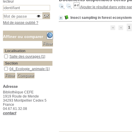
lecteur
Ajouter le résultat dans votre pa
Insect sampling in forest ecosystem
Mot de passe oublié ?
1
Affiner ou comparer
Localisation
Salle des ouvrages
Salle des ouvrages
[1]
Section
04_Ecologie_animale
04_Ecologie_animale
[1]
Adresse
Bibliothèque CEFE
1919 Route de Mende
34293 Montpellier Cedex 5
France
04.67.61.32.08
contact