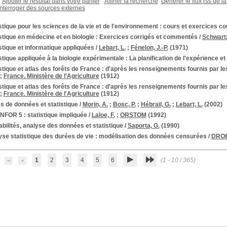
Ajouter le résultat dans votre panier
Affiner la recherche
Générer le flux rss de l
Interroger des sources externes
stique pour les sciences de la vie et de l'environnement : cours et exercices co
stique en médecine et en biologie : Exercices corrigés et commentés
/
Schwartz
stique et informatique appliquées
/
Lebart, L.
;
Fénelon, J.-P.
(1971)
stique appliquée à la biologie expérimentale : La planification de l'expérience et
stique et atlas des forêts de France : d'après les renseignements fournis par le
;
France. Ministère de l'Agriculture
(1912)
stique et atlas des forêts de France : d'après les renseignements fournis par le
;
France. Ministère de l'Agriculture
(1912)
s de données et statistique
/
Morin, A.
;
Bosc, P.
;
Hébrail, G.
;
Lebart, L.
(2002)
NFOR 5 : statistique impliquée
/
Laloe, F.
;
ORSTOM
(1992)
bilités, analyse des données et statistique
/
Saporta, G.
(1990)
yse statistique des durées de vie : modélisation des données censurées
/
DROE
1
2
3
4
5
6
(1 - 10 / 365)