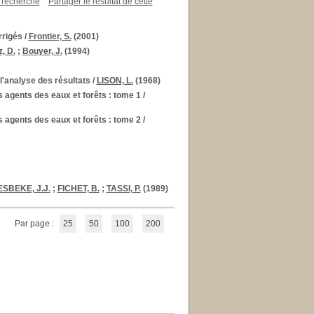
a recherche
Partager le résultat de cette
rrigés
/
Frontier, S.
(2001)
, D.
;
Bouyer, J.
(1994)
 l'analyse des résultats
/
LISON, L.
(1968)
s agents des eaux et forêts : tome 1
/
s agents des eaux et forêts : tome 2
/
SBEKE, J.J.
;
FICHET, B.
;
TASSI, P.
(1989)
Par page :
25
50
100
200