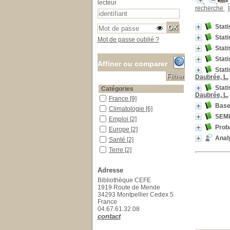
lecteur
recherche
Stati
Stati
Mot de passe oublié ?
Stati
Stati
Affiner ou comparer
Stati
Daubrée, L.
Stati
Catégories
Daubrée, L.
France
France
[9]
Base
Climatologie
Climatologie
[6]
SEMI
Emploi
Emploi
[2]
Proba
Europe
Europe
[2]
Anal
Santé
Santé
[2]
Terre
Terre
[2]
Histoire
Histoire
[1]
Adresse
Sciences humaines
Sciences humaines
[1]
Bibliothèque CEFE
Localisation
1919 Route de Mende
Salle des ouvrages
Salle des ouvrages
[339]
34293 Montpellier Cedex 5
France
Salle des périodiques Le Houérou
Salle des périodiques Le
04.67.61.32.08
Houérou
[29]
contact
Section