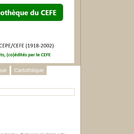
que
Cartothèque