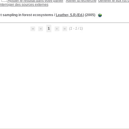
Ajouter le résultat dans votre panier
Affiner la recherche
Générer le flux rss 
Interroger des sources externes
ct sampling in forest ecosystems
/
Leather, S.R.(Ed.)
(2005)
1
(1 - 1 / 1)