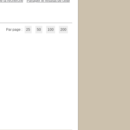
de la recherche
Partager le résultat de cette
Par page :
25
50
100
200