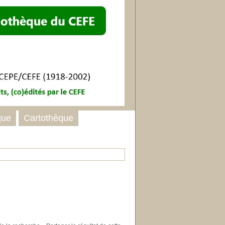
que
Cartothèque