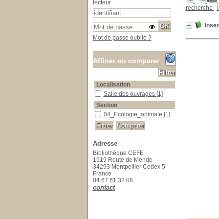
lecteur
recherche
Inse
Mot de passe oublié ?
Affiner ou comparer
Localisation
Salle des ouvrages
Salle des ouvrages
[1]
Section
04_Ecologie_animale
04_Ecologie_animale
[1]
Adresse
Bibliothèque CEFE
1919 Route de Mende
34293 Montpellier Cedex 5
France
04.67.61.32.08
contact