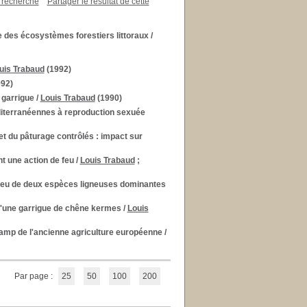
a recherche
Partager le résultat de cette
e des écosystèmes forestiers littoraux
/
uis Trabaud
(1992)
92)
 garrigue
/
Louis Trabaud
(1990)
diterranéennes à reproduction sexuée
et du pâturage contrôlés : impact sur
t une action de feu
/
Louis Trabaud
;
feu de deux espèces ligneuses dominantes
 d'une garrigue de chêne kermes
/
Louis
 champ de l'ancienne agriculture européenne
/
Par page :
25
50
100
200