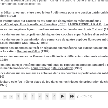
Ajouter le résultat dans votre panier
Affiner la recherche
Générer le flux rss de l
Interroger des sources externes
 méditerranéenne : vivre avec le feu ? : éléments pour une gestion patrimonial
étier
(1993)
er International sur l'action du feu dans les écosystèmes méditerranéens
/
_d'Ecologie_Fonctionnelle_et_Evolutive
;
CEE
;
LABORATOIRE, A.R.A.G.
;
Lo
nses des végétaux ligneux méditerranéens à l'action du feu
/
Louis Trabaud
(19
ence du feu sur les propriétés chimiques des couches superficielles d'un sol de
uence du feu sur la germination des semences de quatre espèces ligneuses mé
/
Louis Trabaud
;
OUSTRIC, J.
(1989)
ntion des incendies de forêt en région méditerranéenne par l'utilisation du feu 
e forestier
/
Dominique Gillon
(1989)
ses des semences de Rosmarinus officinalis à diifférents traitements simulan
1989)
fications dans le système photosynthétique de repousses apparaissant après 
ues méditerranéennes
/
Louis Trabaud
;
Maurice Méthy
(1988)
ence du feu sur les semences enfouies dans les couches superficielles du sol
80)
iculture et le feu : rôle et place du feu dans les techniques de préparation du
1975)
1
2
3
4
5
6
(1 - 10 / 59)