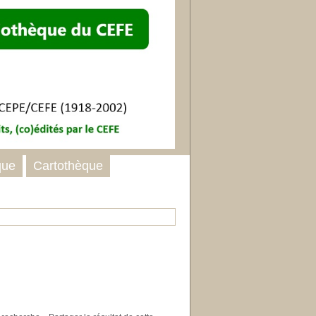
que
Cartothèque