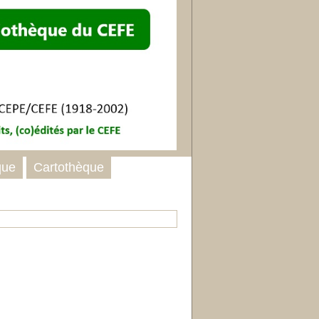
que
Cartothèque