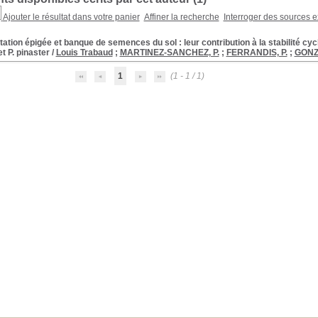
Ajouter le résultat dans votre panier
Affiner la recherche
Interroger des sources e
ation épigée et banque de semences du sol : leur contribution à la stabilité cy
t P. pinaster
/
Louis Trabaud
;
MARTINEZ-SANCHEZ, P.
;
FERRANDIS, P.
;
GONZ
1
(1 - 1 / 1)