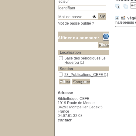
lecteur
Végét
halepensis e
Mot de passe oublié ?
Affiner ou comparer
Localisation
Salle des périodiques Le Houérou
Salle des périodiques Le
Houérou
[1]
Section
23_Publications_CEFE
23_Publications_CEFE
[1]
Adresse
Bibliothèque CEFE
1919 Route de Mende
34293 Montpellier Cedex 5
France
04.67.61.32.08
contact