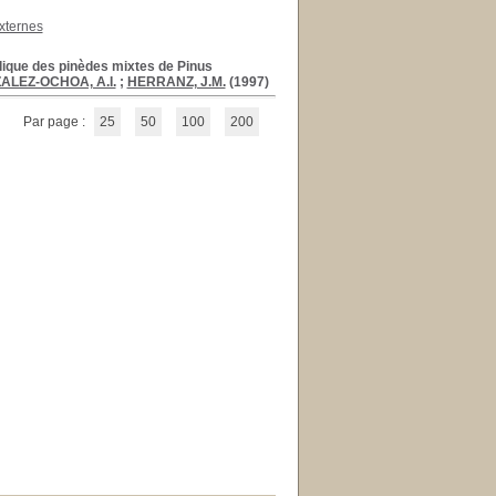
xternes
clique des pinèdes mixtes de Pinus
ALEZ-OCHOA, A.I.
;
HERRANZ, J.M.
(1997)
Par page :
25
50
100
200