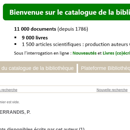
 du catalogue de la bibliothèque
Plateforme Bibliothè
a recherche
Nouvelle recherche
FERRANDIS, P.
s disponibles écrits par cet auteur (
1
)