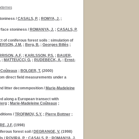
xternes
stoniness
/
CASALS, P.
;
ROMYA, J.
;
urface stoniness
/
ROMANYA, J.
;
CASALS, P.
 of coniferous forest soils : simulation of
RSON, J.M.
;
Berg, B.
;
Georges Billès
;
RISON, A.F.
;
KARLSSON, P.S.
;
BAUER,
.
;
MATTEUCCI, G.
;
RUDEBECK, A.
;
Ernst-
 Coûteaux
;
BOLGER, T.
(2000)
from direct field measurements under a
nd litter decommposition
/
Marie-Madeleine
ted along a European transect with
Berg
;
Marie-Madeleine Coûteaux
;
ditions
/
TROFIMOV, S.Y.
;
Pierre Bottner
;
E, J.F.
(1998)
ferous forest soil
/
DEGRANGE, V.
(1998)
ls
/
ROVIRA, P.
;
CASALS, P.
;
ROMANYA, J.