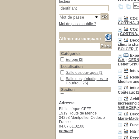
lecteur
CO2 e
CORTINA, J
Mot de passe oublié ?
CO2 e
;
CORTINA, 
Affiner ou comparer
Decom
climate chan
BOLGER, T.
Catégories
Expe
Europe
Europe
[3]
G.A.
;
CERNY
Detlef Schu
Localisation
Inte
Salle des ouvrages
Salle des ouvrages
[1]
Resid
Salle des périodiques Le Houérou
Salle des périodiques Le
Mediterrane
Houérou
[26]
Influ
Section
Coûteaux
(1
12_Sciences_du_sol
12_Sciences_du_sol
[1]
Acidi
23_Publications_CEFE
23_Publications_CEFE
Adresse
increasing p
[26]
VERHOEF, H
Bibliothèque CEFE
1919 Route de Mende
Decom
34293 Montpellier Cedex 5
Marie-Made
France
Funct
04.67.61.32.08
contact
Nitri
Recov