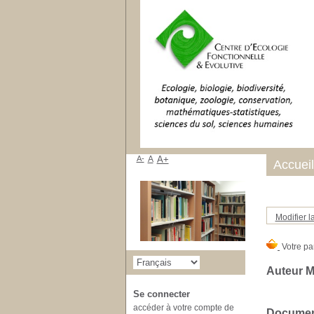
A-
A
A+
Accueil
Modifier l
Auteur M
Se connecter
accéder à votre compte de
Document