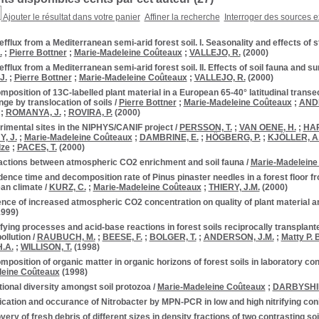
Ajouter le résultat dans votre panier
Affiner la recherche
Interroger des sources e
fflux from a Mediterranean semi-arid forest soil. I. Seasonality and effects of 
.
;
Pierre Bottner
;
Marie-Madeleine Coûteaux
;
VALLEJO, R.
(2000)
fflux from a Mediterranean semi-arid forest soil. II. Effects of soil fauna and s
J.
;
Pierre Bottner
;
Marie-Madeleine Coûteaux
;
VALLEJO, R.
(2000)
position of 13C-labelled plant material in a European 65-40° latitudinal transect
ge by translocation of soils
/
Pierre Bottner
;
Marie-Madeleine Coûteaux
;
ANDE
;
ROMANYA, J.
;
ROVIRA, P.
(2000)
rimental sites in the NIPHYS/CANIF project
/
PERSSON, T.
;
VAN OENE, H.
;
HAR
, J.
;
Marie-Madeleine Coûteaux
;
DAMBRINE, E.
;
HÖGBERG, P.
;
KJÖLLER, A
lze
;
PACES, T.
(2000)
ractions between atmospheric CO2 enrichment and soil fauna
/
Marie-Madeleine
ence time and decomposition rate of Pinus pinaster needles in a forest floor 
an climate
/
KURZ, C.
;
Marie-Madeleine Coûteaux
;
THIERY, J.M.
(2000)
ence of increased atmospheric CO2 concentration on quality of plant material a
999)
fying processes and acid-base reactions in forest soils reciprocally transplan
ollution
/
RAUBUCH, M.
;
BEESE, F.
;
BOLGER, T.
;
ANDERSON, J.M.
;
Matty P. 
.A.
;
WILLISON, T.
(1998)
position of organic matter in organic horizons of forest soils in laboratory con
leine Coûteaux
(1998)
ional diversity amongst soil protozoa
/
Marie-Madeleine Coûteaux
;
DARBYSHIR
fication and occurance of Nitrobacter by MPN-PCR in low and high nitrifying coni
ery of fresh debris of different sizes in density fractions of two contrasting soi