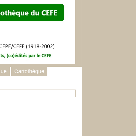
que
Cartothèque