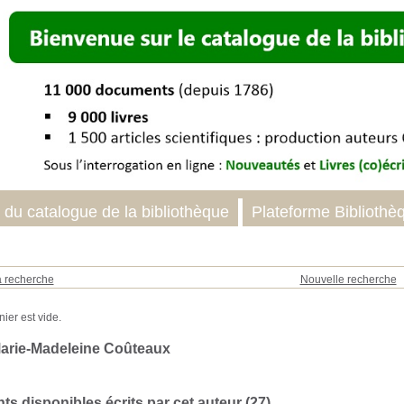
 du catalogue de la bibliothèque
Plateforme Bibliothè
a recherche
Nouvelle recherche
arie-Madeleine Coûteaux
s disponibles écrits par cet auteur (
27
)