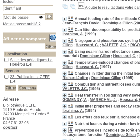
lecteur
Ajouter le résultat dans votre pa
Annual feeding rate of the millipede
Jean-François David
;
Dominique Gillon
(20
Mot de passe oublié ?
Can litter decomposability be predic
Ibrahima, A.
(1999)
Affiner ou comparer
Nitrgogen and phosphorous cycling f
Gillon
;
Houssard, C.
;
VALETTE, J.C.
;
RIGO
Using near-infrared reflectance spe
Localisation
material
/
Dominique Gillon
;
Houssard, C.
;
Salle des périodiques Le Houérou
Salle des périodiques Le
Temperature-induced changes of phot
Houérou
[14]
Gillon
;
Houssard, C.
(1997)
Section
Changes in litter during the initial l
23_Publications_CEFE
23_Publications_CEFE
Richard Joffre
;
Dominique Gillon
(1995)
[14]
Combustion and nutrient losses duri
VALETTE, J.C.
(1995)
Heat transfer in soil during very low-
Adresse
GOMENDY, V.
;
MARECHAL, J.
;
Houssard, 
Bibliothèque CEFE
Initial litter properties and decay 
1919 Route de Mende
Ibrahima, A.
(1994)
34293 Montpellier Cedex 5
Les effets des feux sur la richesse e
France
04.67.61.32.08
Nutrient losses during a winter low-i
contact
Prévention des incendies de forêt en 
l'écosystème forestier
/
Dominique Gillon
(1