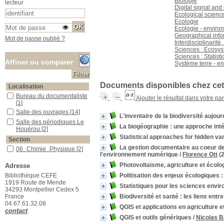
Biologie
lecteur
Digital signal and
Ecological scienc
Ecologie
Ecologie - envir
Geographical info
Mot de passe oublié ?
Interdisciplinarit
Sciences : Ecosys
Sciences : Statisti
Affiner ou comparer
Système terre - e
Documents disponibles chez cet 
Localisation
Bureau du documentaliste
Bureau du documentaliste
Ajouter le résultat dans votre pa
[1]
Salle des ouvrages
Salle des ouvrages
[14]
L'inventaire de la biodiversité aujo
Salle des périodiques Le Houérou
Salle des périodiques Le
La biogéographie : une approche intég
Houérou
[2]
Statistical approaches for hidden var
Section
La gestion documentaire au coeur des 
06_Chimie_Physique
06_Chimie_Physique
[2]
l'environnement numérique
/
Florence Ott
(2
11_Mathématiques
11_Mathématiques
[2]
Photovoltaïsme, agriculture et écolog
Adresse
12_Sciences_du_sol
12_Sciences_du_sol
[1]
Politisation des enjeux écologiques 
Bibliothèque CEFE
15_Ecologie_générale
15_Ecologie_générale
[1]
1919 Route de Mende
Statistiques pour les sciences envi
20_Développement_durable
20_Développement_durable
34293 Montpellier Cedex 5
[3]
Biodiversité et santé : les liens entr
France
04.67.61.32.08
21_Sciences_Humaines
21_Sciences_Humaines
[1]
QGIS et applications en agriculture et
contact
22_Géomatique
22_Géomatique
[6]
QGIS et outils génériques
/
Nicolas 