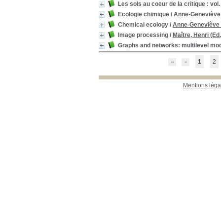
25_Documentation
25_Documentation
[1]
Les sols au coeur de la critique : vol.
Ecologie chimique
/
Anne-Geneviève
Chemical ecology
/
Anne-Geneviève
Image processing
/
Maître, Henri (Ed.
Graphs and networks: multilevel mo
1
2
Mentions léga