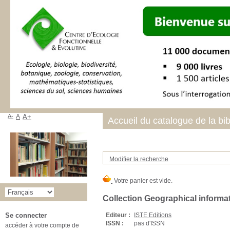
A-
A
A+
Accueil du catalogue de la bi
Modifier la recherche
Collection Geographical informa
Editeur :
ISTE Editions
Se connecter
ISSN :
pas d'ISSN
accéder à votre compte de