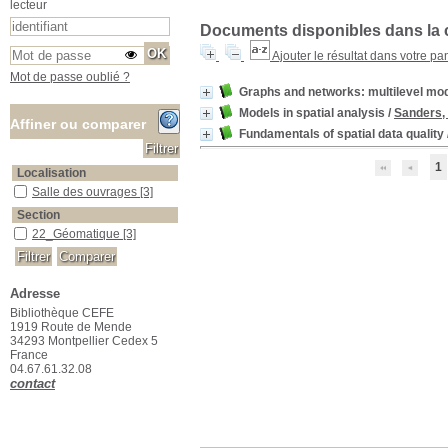
lecteur
Documents disponibles dans la c
Ajouter le résultat dans votre pa
Mot de passe oublié ?
Graphs and networks: multilevel mo
Models in spatial analysis
/
Sanders, 
Affiner ou comparer
Fundamentals of spatial data quality
1
Localisation
Salle des ouvrages
Salle des ouvrages
[3]
Section
22_Géomatique
22_Géomatique
[3]
Adresse
Bibliothèque CEFE
1919 Route de Mende
34293 Montpellier Cedex 5
France
04.67.61.32.08
contact