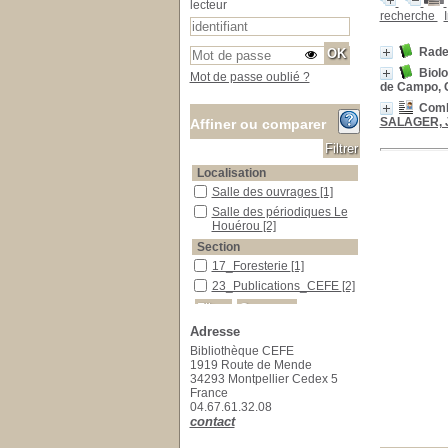
lecteur
recherche
Rade
Biolo
Mot de passe oublié ?
de Campo,
Combi
SALAGER, J
Affiner ou comparer
Localisation
Salle des ouvrages
Salle des ouvrages
[1]
Salle des périodiques Le Houérou
Salle des périodiques Le
Houérou
[2]
Section
17_Foresterie
17_Foresterie
[1]
23_Publications_CEFE
23_Publications_CEFE
[2]
Adresse
Bibliothèque CEFE
1919 Route de Mende
34293 Montpellier Cedex 5
France
04.67.61.32.08
contact