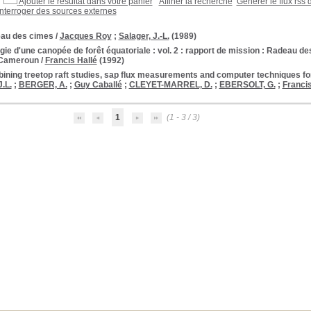
Ajouter le résultat dans votre panier
Affiner la recherche
Générer le flux rss 
Interroger des sources externes
au des cimes
/
Jacques Roy
;
Salager, J.-L.
(1989)
gie d'une canopée de forêt équatoriale : vol. 2 : rapport de mission : Radeau
 Cameroun
/
Francis Hallé
(1992)
ning treetop raft studies, sap flux measurements and computer techniques for t
.L.
;
BERGER, A.
;
Guy Caballé
;
CLEYET-MARREL, D.
;
EBERSOLT, G.
;
Francis
1
(1 - 3 / 3)