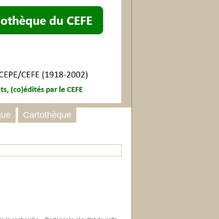
que
Cartothèque