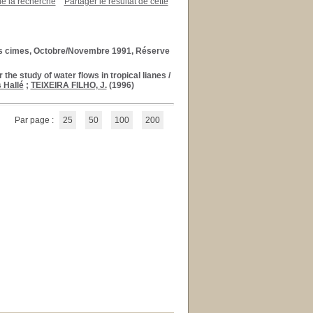
de la recherche
Partager le résultat de cette
 des cimes, Octobre/Novembre 1991, Réserve
he study of water flows in tropical lianes
/
 Hallé
;
TEIXEIRA FILHO, J.
(1996)
Par page :
25
50
100
200