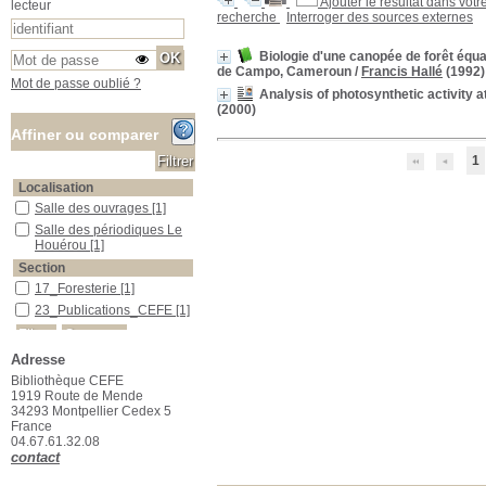
Ajouter le résultat dans votr
lecteur
recherche
Interroger des sources externes
Biologie d'une canopée de forêt équ
de Campo, Cameroun
/
Francis Hallé
(1992)
Mot de passe oublié ?
Analysis of photosynthetic activity 
(2000)
Affiner ou comparer
1
Localisation
Salle des ouvrages
Salle des ouvrages
[1]
Salle des périodiques Le Houérou
Salle des périodiques Le
Houérou
[1]
Section
17_Foresterie
17_Foresterie
[1]
23_Publications_CEFE
23_Publications_CEFE
[1]
Adresse
Bibliothèque CEFE
1919 Route de Mende
34293 Montpellier Cedex 5
France
04.67.61.32.08
contact