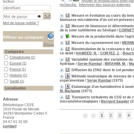
Ajouter le résultat dans votre pa
lecteur
recherche
Interroger des sources externes
Mesure et évolution au cours du temps
biomasse microbienne d'un sol en présence
Mot de passe oublié ?
Mesure de biomasse et détermination
de la zone sahélienne au Sénégal
/
CORNET,
Mesure de la productivité dans l'agri
Affiner ou comparer
Mesure du rayonnement net
/
MERMI
Biostimulation de la croissance de L
Catégories
ce debit
/
HAMEED, R.
;
CORTEZ, J.
;
Bouché
Climatologie
Climatologie
[1]
Variabilité spatiale des variations du
Europe
Europe
[1]
hydrique
/
Serge Rambal
;
IBRAHIM, M.
;
Ma
France
France
[1]
Diffusion du 15N2 dans le sol pendant
Histoire
Histoire
[1]
Méthode neutronique de mesure de la
expérimentale
/
Serge Rambal
(1975)
Santé
Santé
[1]
Etalonnage d'un humidimètre à neutro
Localisation
M. Marlange
(1973)
Localisation inconnue
Localisation inconnue
[1]
Transports turbulents de CO2 et de v
Adresse
Salle des ouvrages
Salle des ouvrages
[123]
micrométéorologiques
/
Bernard Saugier
(1
Bibliothèque CEFE
Salle des périodiques Le Houérou
Salle des périodiques Le
1919 Route de Mende
Houérou
[96]
34293 Montpellier Cedex 5
1
2
3
4
Section
France
04.67.61.32.08
01_Agriculture
01_Agriculture
[6]
contact
02_Pastoralisme
02_Pastoralisme
[1]