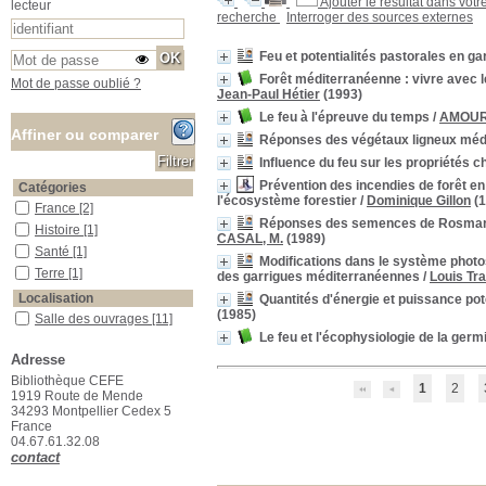
Ajouter le résultat dans votr
lecteur
recherche
Interroger des sources externes
Feu et potentialités pastorales en g
Forêt méditerranéenne : vivre avec l
Mot de passe oublié ?
Jean-Paul Hétier
(1993)
Le feu à l'épreuve du temps
/
AMOURI
Affiner ou comparer
Réponses des végétaux ligneux médit
Influence du feu sur les propriétés 
Prévention des incendies de forêt en 
Catégories
l'écosystème forestier
/
Dominique Gillon
(1
France
France
[2]
Réponses des semences de Rosmarinus
Histoire
Histoire
[1]
CASAL, M.
(1989)
Santé
Santé
[1]
Modifications dans le système phot
Terre
Terre
[1]
des garrigues méditerranéennes
/
Louis Tr
Localisation
Quantités d'énergie et puissance po
(1985)
Salle des ouvrages
Salle des ouvrages
[11]
Le feu et l'écophysiologie de la ge
Salle des périodiques Le Houérou
Salle des périodiques Le
Houérou
[15]
Adresse
Section
Bibliothèque CEFE
1
2
1919 Route de Mende
01_Agriculture
01_Agriculture
[1]
34293 Montpellier Cedex 5
02_Pastoralisme
02_Pastoralisme
[1]
France
04.67.61.32.08
05_Cartographie
05_Cartographie
[1]
contact
07_Climatologie
07_Climatologie
[1]