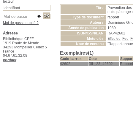
lecteur
Titre :
Prévention des 
et du pâturage c
Type de document :
rapport
Auteurs :
Dominique Gill
Mot de passe oublié ?
Année de publication :
1989
Adresse
ISBN/ISSN/EAN :
RAP42602
Mots-clés :
Effet feu
Feu
F
Bibliothèque CEFE
1919 Route de Mende
Note de contenu :
"Rapport annuel
34293 Montpellier Cedex 5
France
Exemplaires(1)
04.67.61.32.08
Code-barres
Cote
Suppor
contact
42602
GIL_23_42602
Rapport