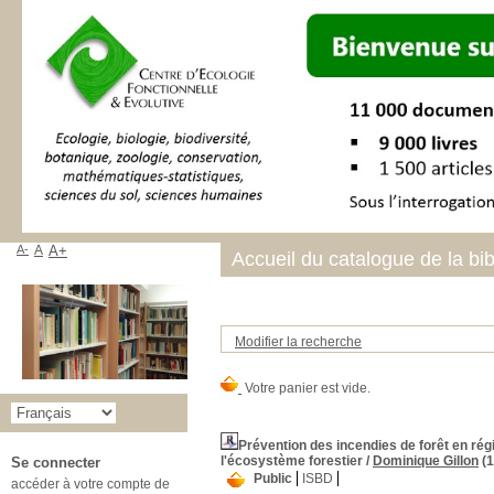
A-
A
A+
Accueil du catalogue de la bi
Modifier la recherche
Prévention des incendies de forêt en régi
l'écosystème forestier
/
Dominique Gillon
(1
Se connecter
Public
ISBD
accéder à votre compte de