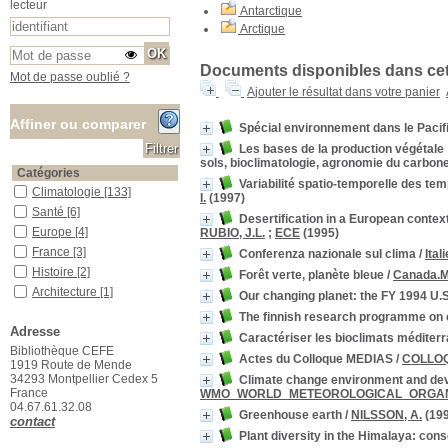
lecteur
Antarctique
Arctique
Documents disponibles dans cett
Mot de passe oublié ?
Ajouter le résultat dans votre panier
Affiner ou comparer
Spécial environnement dans le Pacif
Les bases de la production végétale : 
sols, bioclimatologie, agronomie du carbon
Catégories
Variabilité spatio-temporelle des te
Climatologie
Climatologie
[133]
I.
(1997)
Santé
Santé
[6]
Desertification in a European conte
Europe
Europe
[4]
RUBIO, J.L.
;
ECE
(1995)
France
France
[3]
Conferenza nazionale sul clima
/
Ital
Histoire
Histoire
[2]
Forêt verte, planète bleue
/
Canada.
Architecture
Architecture
[1]
Our changing planet: the FY 1994 U.
Astronomie
Astronomie
[1]
The finnish research programme on 
Adresse
Société
Société
[1]
Caractériser les bioclimats méditer
Bibliothèque CEFE
Terre
Terre
[1]
Actes du Colloque MEDIAS
/
COLLO
1919 Route de Mende
Localisation
34293 Montpellier Cedex 5
Climate change environment and dev
France
WMO_WORLD_METEOROLOGICAL_ORGAN
Localisation inconnue
Localisation inconnue
[2]
04.67.61.32.08
Salle des ouvrages
Salle des ouvrages
[28]
Greenhouse earth
/
NILSSON, A.
(199
contact
Salle des périodiques Le Houérou
Salle des périodiques Le
Plant diversity in the Himalaya: cons