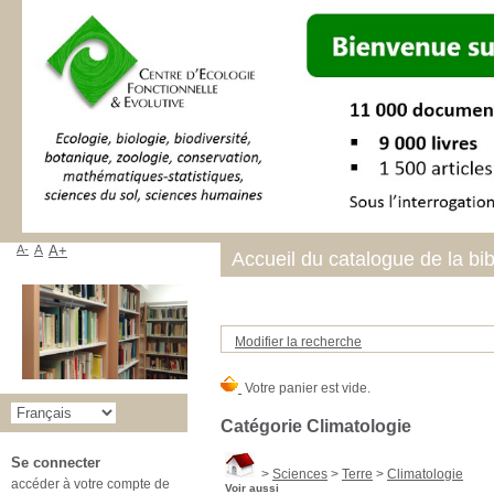
A-
A
A+
Accueil du catalogue de la bi
Modifier la recherche
Catégorie Climatologie
Se connecter
>
Sciences
>
Terre
>
Climatologie
accéder à votre compte de
Voir aussi