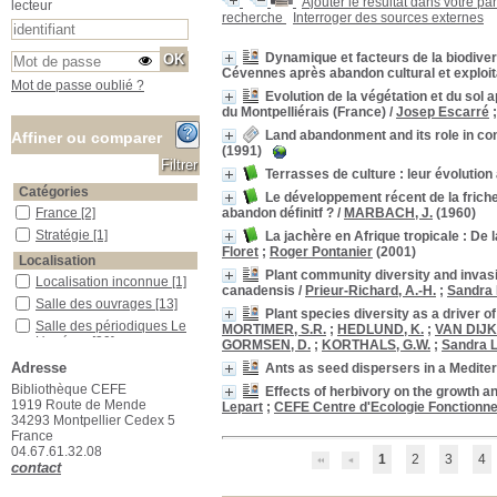
Ajouter le résultat dans votre pa
lecteur
recherche
Interroger des sources externes
Dynamique et facteurs de la biodiver
Cévennes après abandon cultural et exploita
Mot de passe oublié ?
Evolution de la végétation et du sol
du Montpelliérais (France)
/
Josep Escarré
Land abandonment and its role in co
Affiner ou comparer
(1991)
Terrasses de culture : leur évoluti
Catégories
Le développement récent de la frich
abandon définitf ?
/
MARBACH, J.
(1960)
France
France
[2]
Stratégie
Stratégie
[1]
La jachère en Afrique tropicale : De 
Floret
;
Roger Pontanier
(2001)
Localisation
Plant community diversity and invasi
Localisation inconnue
Localisation inconnue
[1]
canadensis
/
Prieur-Richard, A.-H.
;
Sandra 
Salle des ouvrages
Salle des ouvrages
[13]
Plant species diversity as a driver o
Salle des périodiques Le Houérou
Salle des périodiques Le
MORTIMER, S.R.
;
HEDLUND, K.
;
VAN DIJK,
Houérou
[39]
GORMSEN, D.
;
KORTHALS, G.W.
;
Sandra L
Section
Adresse
Ants as seed dispersers in a Medite
01_Agriculture
01_Agriculture
[9]
Bibliothèque CEFE
Effects of herbivory on the growth an
1919 Route de Mende
Lepart
;
CEFE Centre d'Ecologie Fonctionnel
04_Ecologie_animale
04_Ecologie_animale
[2]
34293 Montpellier Cedex 5
13_Physiologie_végétale
13_Physiologie_végétale
France
[1]
04.67.61.32.08
1
2
3
4
15_Ecologie_générale
15_Ecologie_générale
[2]
contact
16_Ecologie_végétale
16_Ecologie_végétale
[1]