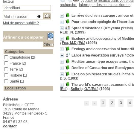
Ajouter le résultat dans votre pa
lecteur
recherche
Interroger des sources externes
Le rêve du chien sauvage : amour et 
Pour une anthropologie de l'incertitu
Mot de passe oublié ?
Spread misteltoes (Amyema preisii) 
REID, N.
(1999)
Affiner ou comparer
Ecology and biogeography of Mediter
;
Fox, M.D.(Ed.)
(1995)
Ecology and conservation of butterfl
Catégories
Large area vegetation surveys
/
Col
Climatologie
Climatologie
[2]
Mediterranean-type ecosystems: the 
France
France
[2]
Decline of Casuarina and Eucalyptus
Terre
Terre
[2]
Erosion pin research studies in the 
Histoire
Histoire
[1]
D.S.
(1993)
Santé
Santé
[1]
The world's savannas: economic drivi
Localisation
(Ed.)
;
Solbrig, O.T.(Ed.)
(1993)
Salle des ouvrages
Salle des ouvrages
[43]
Adresse
Salle des périodiques Le Houérou
Salle des périodiques Le
1
2
3
4
Houérou
[10]
Bibliothèque CEFE
1919 Route de Mende
Section
34293 Montpellier Cedex 5
01_Agriculture
01_Agriculture
[1]
France
04.67.61.32.08
02_Pastoralisme
02_Pastoralisme
[3]
contact
03_Botanique
03_Botanique
[1]