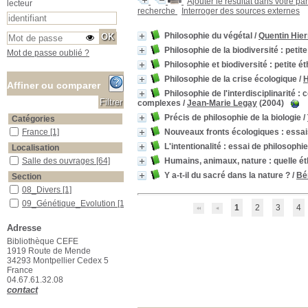
Ajouter le résultat dans votre pa
lecteur
recherche
Interroger des sources externes
Philosophie du végétal
/
Quentin Hie
Philosophie de la biodiversité : petit
Mot de passe oublié ?
Philosophie et biodiversité : petite é
Philosophie de la crise écologique
/
H
Affiner ou comparer
Philosophie de l'interdisciplinarité 
complexes
/
Jean-Marie Legay
(2004)
Précis de philosophie de la biologie
/
Catégories
Nouveaux fronts écologiques : essai
France
France
[1]
L'intentionalité : essai de philosoph
Localisation
Humains, animaux, nature : quelle ét
Salle des ouvrages
Salle des ouvrages
[64]
Y a-t-il du sacré dans la nature ?
/
Bé
Section
08_Divers
08_Divers
[1]
09_Génétique_Evolution
09_Génétique_Evolution
[1]
1
2
3
4
15_Ecologie_générale
15_Ecologie_générale
[1]
Adresse
20_Développement_durable
20_Développement_durable
[1]
Bibliothèque CEFE
1919 Route de Mende
21_Sciences_Humaines
21_Sciences_Humaines
34293 Montpellier Cedex 5
[60]
France
04.67.61.32.08
contact