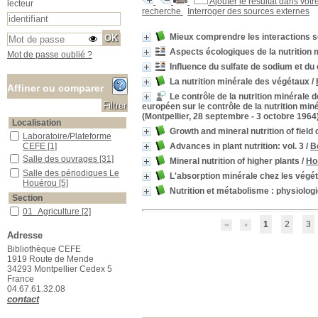
Ajouter le résultat dans votr
lecteur
recherche
Interroger des sources externes
Mieux comprendre les interactions sol
Aspects écologiques de la nutrition 
Mot de passe oublié ?
Influence du sulfate de sodium et du
La nutrition minérale des végétaux
/
Affiner ou comparer
Le contrôle de la nutrition minérale 
européen sur le contrôle de la nutrition miné
(Montpellier, 28 septembre - 3 octobre 1964
Localisation
Growth and mineral nutrition of field
Laboratoire/Plateforme CEFE
Laboratoire/Plateforme
Advances in plant nutrition: vol. 3
/
B
CEFE
[1]
Salle des ouvrages
Salle des ouvrages
[31]
Mineral nutrition of higher plants
/
Ho
Salle des périodiques Le Houérou
Salle des périodiques Le
L'absorption minérale chez les végé
Houérou
[5]
Nutrition et métabolisme : physiolog
Section
01_Agriculture
01_Agriculture
[2]
1
2
3
03_Botanique
03_Botanique
[1]
Adresse
09_Génétique_Evolution
09_Génétique_Evolution
Bibliothèque CEFE
[1]
1919 Route de Mende
12_Sciences_du_sol
12_Sciences_du_sol
[5]
34293 Montpellier Cedex 5
13_Physiologie_végétale
13_Physiologie_végétale
France
[20]
04.67.61.32.08
contact
16_Ecologie_végétale
16_Ecologie_végétale
[1]
17_Foresterie
17_Foresterie
[2]