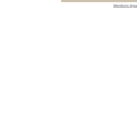
23_Publications_CEFE
23_Publications_CEFE
[3]
Mentions léga
26_Collections
26_Collections
[1]
31_A traiter
31_A traiter
[1]