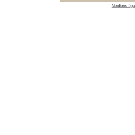
[21]
Mentions léga
23_Publications_CEFE
23_Publications_CEFE
[1]
26_Collections
26_Collections
[2]
27_Multimedia
27_Multimedia
[1]