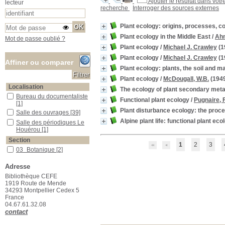
Ajouter le résultat dans votr
lecteur
recherche
Interroger des sources externes
Plant ecology: origins, processes, 
Plant ecology in the Middle East
/
Ah
Mot de passe oublié ?
Plant ecology
/
Michael J. Crawley
(1
Plant ecology
/
Michael J. Crawley
(1
Affiner ou comparer
Plant ecology: plants, the soil and m
Plant ecology
/
McDougall, W.B.
(194
Localisation
The ecology of plant secondary meta
Bureau du documentaliste
Bureau du documentaliste
Functional plant ecology
/
Pugnaire, F.
[1]
Plant disturbance ecology: the proc
Salle des ouvrages
Salle des ouvrages
[39]
Alpine plant life: functional plant e
Salle des périodiques Le Houérou
Salle des périodiques Le
Houérou
[1]
Section
1
2
3
03_Botanique
03_Botanique
[2]
08_Divers
08_Divers
[1]
Adresse
09_Génétique_Evolution
09_Génétique_Evolution
Bibliothèque CEFE
[1]
1919 Route de Mende
11_Mathématiques
11_Mathématiques
[1]
34293 Montpellier Cedex 5
13_Physiologie_végétale
13_Physiologie_végétale
France
[3]
04.67.61.32.08
contact
15_Ecologie_générale
15_Ecologie_générale
[8]
16_Ecologie_végétale
16_Ecologie_végétale