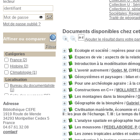
Collection U : sci
lecteur
Collection U ; Sé
Collection U, sér
Sociétales; Rega
Traité de géograp
Mot de passe oublié ?
Documents disponibles chez cet 
Affiner ou comparer
Ajouter le résultat dans votre pa
Ecologie et société : repères pour 
Catégories
Espaces de vie : aspects de la rel
France
France
[2]
Introduction à la modélisation démo
Histoire
Histoire
[2]
L'avenir autrement
/
Godet, M.
(1991)
Climatologie
Climatologie
[1]
Géosystèmes et paysages : bilan et
Localisation
Pour une archéologie agraire : à la 
Bureau du documentaliste
Bureau du documentaliste
Constructions en C++
/
MOLLARET, 
[1]
Salle des ouvrages
Salle des ouvrages
[25]
Les montagnes dans la biosphère
/
G
Salle des périodiques Le Houérou
Salle des périodiques Le
Géographie de la biosphère
/
Gabriel
Adresse
Houérou
[3]
Civilisation matérielle, économie et ca
Bibliothèque CEFE
Section
II : les jeux de l'échange. T. III : Le temps d
1919 Route de Mende
34293 Montpellier Cedex 5
01_Agriculture
01_Agriculture
[1]
L'analyse spatiale en géographie h
France
04_Ecologie_animale
04_Ecologie_animale
[1]
Les moussons
/
PEDELABORDE, P.
(
04.67.61.32.08
07_Climatologie
07_Climatologie
[1]
contact
Les zones tropicales arides et subtr
08_Divers
08_Divers
[3]