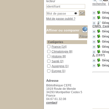
lecteur
recherche
Géog
Géog
Mot de passe oublié ?
Géogr
CNRS_Centr
Affiner ou comparer
Géog
Géogr
Géogr
Catégories
Géogr
France
France
[14]
Climatologie
Climatologie
[8]
Géogr
A.
(1937)
Histoire
Histoire
[8]
Géogr
Santé
Santé
[2]
Géogr
Auvergne
Auvergne
[1]
Europe
Europe
[1]
Terre
Terre
[1]
Adresse
Localisation
Bibliothèque CEFE
Localisation inconnue
Localisation inconnue
[1]
1919 Route de Mende
Salle des ouvrages
Salle des ouvrages
[110]
34293 Montpellier Cedex 5
France
Salle des périodiques Le Houérou
Salle des périodiques Le
04.67.61.32.08
Houérou
[16]
contact
Section