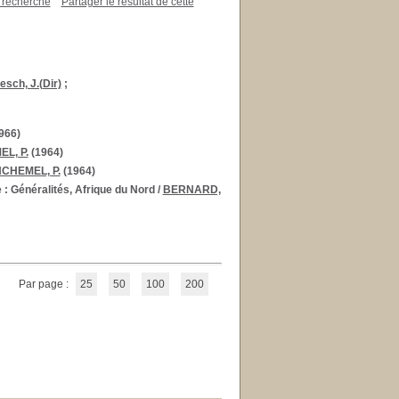
a recherche
Partager le résultat de cette
esch, J.(Dir)
;
966)
L, P.
(1964)
NCHEMEL, P.
(1964)
e : Généralités, Afrique du Nord
/
BERNARD,
Par page :
25
50
100
200