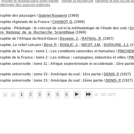
Ajouter le résultat dans votre panier
Affiner la recherche
Générer le flux rss de l
Interroger des sources externes
raphie des paysages
/
Gabriel Rougerie
(1969)
raphie régionale de la France
/
CHABOT, G.
(1969)
aphie - Pédologie : le concept de sol et la méthodologie de l'étude des sols
/
Dr
e_National_de_la_Recherche_Scientifique
(1968)
raphie de l'Afrique du Nord-Ouest
/
Despois, J.
;
RAYNAL, R.
(1967)
aphie. Le relief calcaire
/
Birot, P.
;
ROGLIC, J.
;
NICOT, J.M.
;
DUFAURE, J.J.
(1
aphie de la France : tome 1 : Les conditions naturelles et humaines
/
PINCHEME
aphie de la France : tome 2 : Les milieux : campagnes, industries et villes
/
PI
aphie universelle : tome 11 : Afrique septentrionale et occidentale : 1ère parti
aphie universelle : tome 15 : Amérique du sud : 1ère partie
/
DENIS, P.
(1927)
aphie universelle : tome 15 : Amérique du sud : 2ème partie
/
DENIS, P.
(1927)
1
2
3
4
5
6
(1 - 10 / 127)