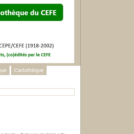
que
Cartothèque