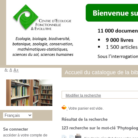
A-
A
A+
Accueil du catalogue de la bi
Modifier la recherche
Résultat de la recherche
123
recherche sur le mot-clé
'Phytogéog
Se connecter
accéder à votre compte de