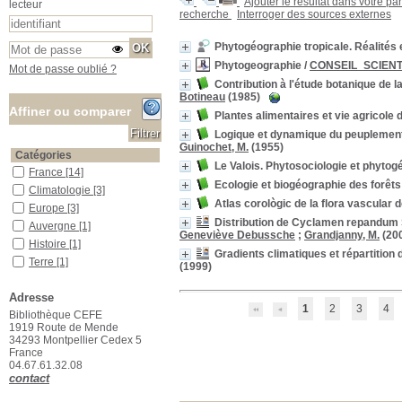
Ajouter le résultat dans votre pa
lecteur
recherche
Interroger des sources externes
Phytogéographie tropicale. Réalités 
Phytogeographie
/
CONSEIL_SCIEN
Mot de passe oublié ?
Contribution à l'étude botanique de 
Botineau
(1985)
Affiner ou comparer
Plantes alimentaires et vie agricole 
Logique et dynamique du peuplement 
Guinochet, M.
(1955)
Catégories
Le Valois. Phytosociologie et phytog
France
France
[14]
Ecologie et biogéographie des forêt
Climatologie
Climatologie
[3]
Atlas corològic de la flora vascular 
Europe
Europe
[3]
Distribution de Cyclamen repandum S
Auvergne
Auvergne
[1]
Geneviève Debussche
;
Grandjanny, M.
(20
Histoire
Histoire
[1]
Gradients climatiques et répartition 
Terre
Terre
[1]
(1999)
Localisation
Adresse
Bureau du documentaliste
Bureau du documentaliste
1
2
3
4
[5]
Bibliothèque CEFE
1919 Route de Mende
Localisation inconnue
Localisation inconnue
[1]
34293 Montpellier Cedex 5
Salle des ouvrages
Salle des ouvrages
[79]
France
Salle des périodiques Le Houérou
Salle des périodiques Le
04.67.61.32.08
Houérou
[38]
contact
Section